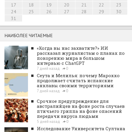
17
18
19
20
21
22
23
24
25
26
27
28
29
30
31
НАИБОЛЕЕ ЧИТАЕМЫЕ
■
«Когда вы нас захватите?» ИИ
рассказал журналистам о планах по
покорению мира в большом
интервью с ChatGPT
7 дней назад
0
■
Сеута и Мелилья: почему Марокко
продолжает считать испанские
анклавы своими территориями
7 дней назад
0
■
Срочное предупреждение для
австралийцев на фоне роста случаев
птичьего гриппа на фоне опасений
передачи вируса людьми
5 дней назад
0
■
Исследование Университета Султана