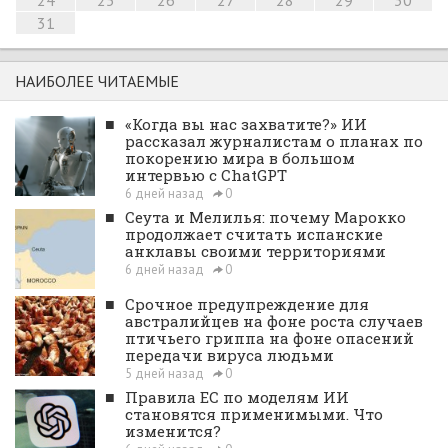
24
25
26
27
28
29
30
31
НАИБОЛЕЕ ЧИТАЕМЫЕ
■
«Когда вы нас захватите?» ИИ
рассказал журналистам о планах по
покорению мира в большом
интервью с ChatGPT
6 дней назад
0
■
Сеута и Мелилья: почему Марокко
продолжает считать испанские
анклавы своими территориями
6 дней назад
0
■
Срочное предупреждение для
австралийцев на фоне роста случаев
птичьего гриппа на фоне опасений
передачи вируса людьми
5 дней назад
0
■
Правила ЕС по моделям ИИ
становятся применимыми. Что
изменится?