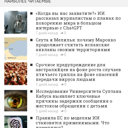
НАИБОЛЕЕ ЧИТАЕМЫЕ
■
«Когда вы нас захватите?» ИИ
рассказал журналистам о планах по
покорению мира в большом
интервью с ChatGPT
7 дней назад
0
■
Сеута и Мелилья: почему Марокко
продолжает считать испанские
анклавы своими территориями
7 дней назад
0
■
Срочное предупреждение для
австралийцев на фоне роста случаев
птичьего гриппа на фоне опасений
передачи вируса людьми
5 дней назад
0
■
Исследование Университета Султана
Кабуса выявляет ключевые
причины задержки сообщения о
жестоком обращении с детьми
5 дней назад
0
■
Правила ЕС по моделям ИИ
становятся применимыми. Что
изменится?