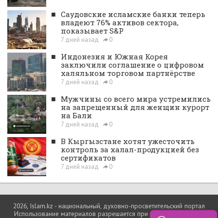
■
Саудовские исламские банки теперь
владеют 76% активов сектора,
показывает S&P
7 дней назад
0
■
Индонезия и Южная Корея
заключили соглашение о цифровом
халяльном торговом партнёрстве
7 дней назад
0
■
Мужчины со всего мира устремились
на запрещенный для женщин курорт
на Бали
7 дней назад
0
■
В Кыргызстане хотят ужесточить
контроль за халал-продукцией без
сертификатов
7 дней назад
0
2026, Islam.kz - национальный, духовно-просветительский портал
Использование материалов разрешается при условии ссылки на