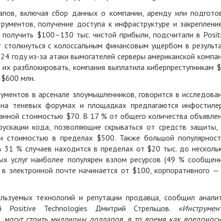
апов, включая сбор данных о компании, аренду или подгото
рументов, получение доступа к инфраструктуре и закреплени
 получить $100–130 тыс. чистой прибыли, подсчитали в Posit
т столкнуться с колоссальным финансовым ущербом в результ
024 году из-за атаки вымогателей серверы американской компа
 их разблокировать, компания выплатила киберпреступникам 
 $600 млн.
ументов в арсенале злоумышленников, говорится в исследова
й на теневых форумах и площадках предлагаются инфостиле
анной стоимостью $70. В 17 % от общего количества объявле
ускации кода, позволяющие скрываться от средств защиты,
ки стоимостью в пределах $500. Также большой популярнос
в 31 % случаев находится в пределах от $20 тыс. до несколь
ых услуг наиболее популярен взлом ресурсов (49 % сообщени
 в электронной почте начинается от $100, корпоративного —
льзуемых технологий и репутации продавца, сообщил анали
ий Positive Technologies Дмитрий Стрельцов.
«Инструмен
, могут стоить миллионы долларов, в то время как вредонос