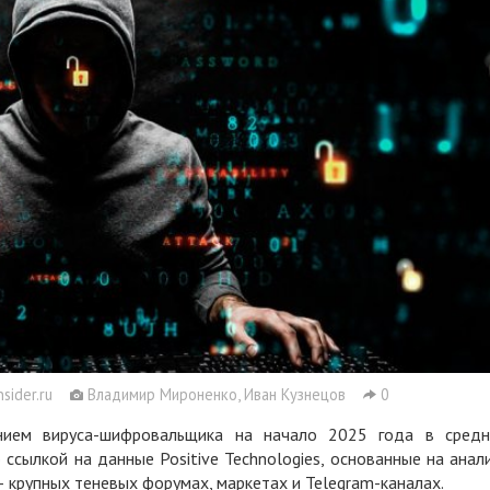
sider.ru
Владимир Мироненко, Иван Кузнецов
0
анием вируса-шифровальщика на начало 2025 года в сред
ссылкой на данные Positive Technologies, основанные на анал
— крупных теневых форумах, маркетах и Telegram-каналах.