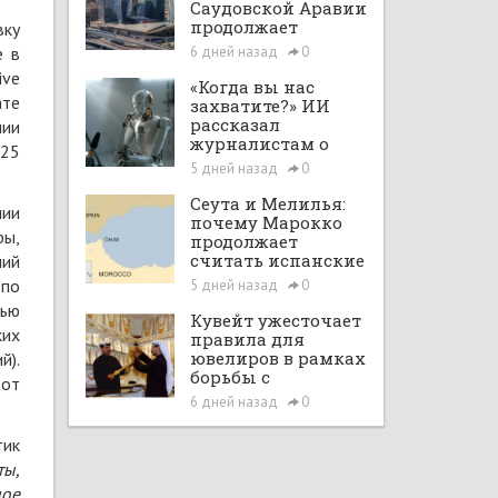
Саудовской Аравии
продолжает
вку
расширяться при
е в
6 дней назад
0
поддержке Vision
ive
2030 и рыночных
«Когда вы нас
ате
реформ
захватите?» ИИ
рассказал
нии
журналистам о
$25
планах по
5 дней назад
0
покорению мира в
большом интервью
Сеута и Мелилья:
нии
с ChatGPT
почему Марокко
ры,
продолжает
считать испанские
ний
анклавы своими
 по
5 дней назад
0
территориями
тью
Кувейт ужесточает
ких
правила для
ювелиров в рамках
й).
борьбы с
 от
отмыванием денег
6 дней назад
0
тик
ты,
ное