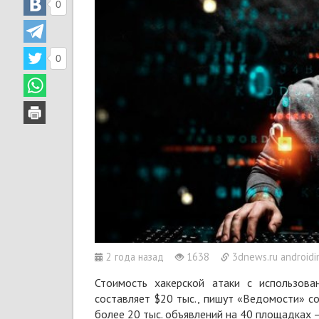
0
0
2 года назад
1638
3dnews.ru androidin
Стоимость хакерской атаки с использов
составляет $20 тыс.,
пишут
«Ведомости» со 
более 20 тыс. объявлений на 40 площадках 