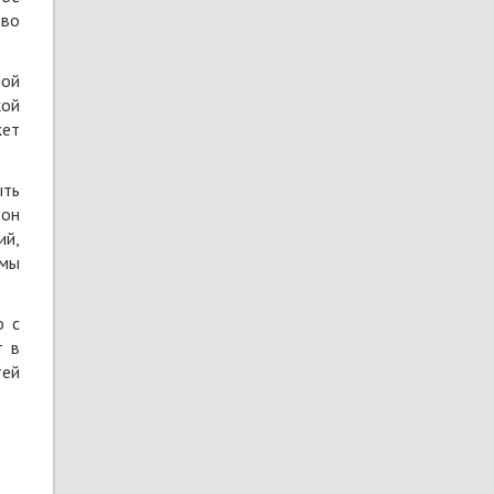
тво
ной
кой
жет
ыть
тон
ий,
рмы
о с
т в
тей