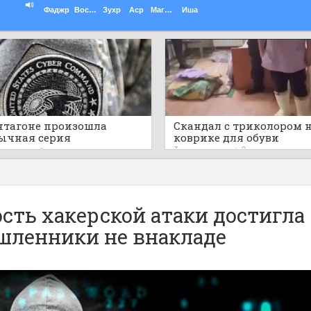
Фаджр
Восход
Зухр
Аср
Магриб
Иша
нтагоне произошла
Скандал с триколором 
ычная серия
коврике для обуви
убийств
3 часа назад
0
 назад
0
сть хакерской атаки достигла
ышленники не внакладе