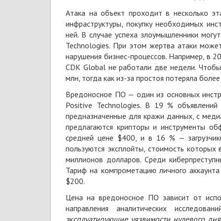
Атака на объект проходит в несколько эт
инфраструктуры, покупку необходимых инст
ней. В случае успеха злоумышленники могут
Technologies. При этом жертва атаки може
нарушения бизнес-процессов. Например, в 2
CDK Global не работали две недели. Чтобы
млн, тогда как из-за простоя потеряла более
Вредоносное ПО — один из основных инстр
Positive Technologies. В 19 % объявлени
предназначенные для кражи данных, с меди
предлагаются крипторы и инструменты обф
средней цене $400, и в 16 % — загрузчи
пользуются эксплойты, стоимость которых 
миллионов долларов. Среди киберпреступн
Тариф на компрометацию личного аккаунта
$200.
Цена на вредоносное ПО зависит от испо
направления аналитических исследован
эксплуатирующие уязвимости нулевого дня