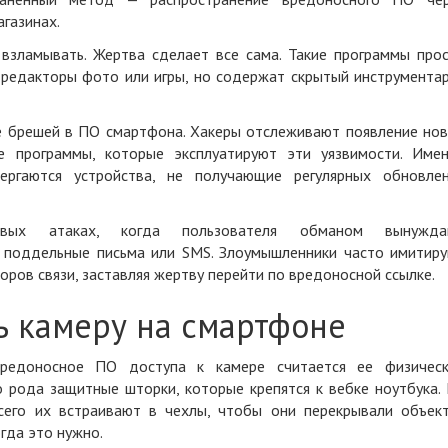
газинах.
взламывать. Жертва сделает все сама. Такие программы про
 редакторы фото или игры, но содержат скрытый инструмента
е
брешей в ПО смартфона
. Хакеры отслеживают появление но
е программы, которые эксплуатируют эти уязвимости. Име
вергаются устройства, не получающие регулярных обновле
вых атаках, когда пользователя обманом вынужда
 поддельные письма или SMS. Злоумышленники часто имитир
оров связи, заставляя жертву перейти по вредоносной ссылке.
ь камеру на смартфоне
вредоносное ПО доступа к камере
считается ее физичес
о рода защитные шторки, которые крепятся к вебке ноутбука.
сего их встраивают в чехлы, чтобы они перекрывали объек
огда это нужно.