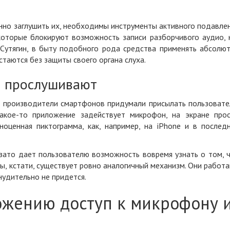
нно заглушить их, необходимы инструменты
активного подавле
которые блокируют возможность записи разборчивого аудио, 
 Сутягин
, в быту подобного рода средства применять абсолю
таются без защиты своего органа слуха.
н прослушивают
а
производители смартфонов придумали присылать пользоват
какое-то приложение задействует микрофон, на экране про
ноценная пиктограмма, как, например, на iPhone и в послед
 зато дает пользователю возможность вовремя узнать о том, 
ры, кстати, существует ровно аналогичный механизм. Они работ
нудительно не придется.
ожению доступ к микрофону 