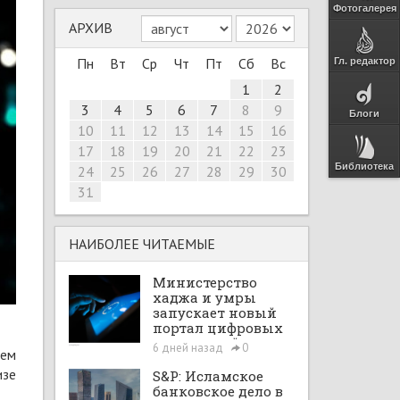
Фотогалерея
АРХИВ
Пн
Вт
Ср
Чт
Пт
Сб
Вс
Гл. редактор
1
2
3
4
5
6
7
8
9
Блоги
10
11
12
13
14
15
16
17
18
19
20
21
22
23
Библиотека
24
25
26
27
28
29
30
31
НАИБОЛЕЕ ЧИТАЕМЫЕ
Министерство
хаджа и умры
запускает новый
портал цифровых
интеграций
6 дней назад
0
нем
изе
S&P: Исламское
банковское дело в