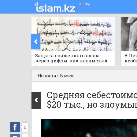
қаз
рус
Защита священного слова
В Пе
через цифры: как исламский
необ
мир шифровал Коран
само
2 часа назад
0
3 часа
Новости
›
В мире
Средняя себестоимо
$20 тыс., но злоум
0