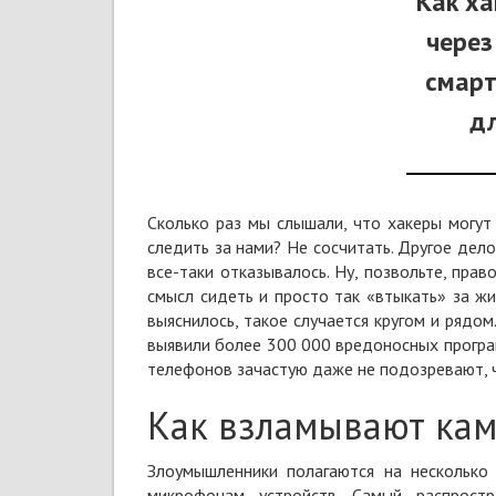
Как ха
через
смарт
д
Сколько раз мы слышали, что
хакеры могут
следить за нами? Не сосчитать. Другое дело
все-таки отказывалось. Ну, позвольте, пра
смысл сидеть и просто так «втыкать» за жи
выяснилось, такое случается кругом и рядо
выявили более 300 000 вредоносных програ
телефонов зачастую даже не подозревают, ч
Как взламывают ка
Злоумышленники полагаются на несколько
микрофонам устройств. Самый распрос