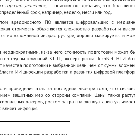
ит гораздо дешевле»,
— пояснил он, добавив, что большинс
пределённый срок, например, неделю, месяц или год.
ипом вредоносного ПО является шифровальщик с медиан
сокая стоимость объясняется сложностью разработки и высо
тся во взломанной инфраструктуре, хорошо маскируется и мо
и неоднократными, из-за чего стоимость подготовки может б
ектор группы компаний ST IT, эксперт рынка TechNet НТИ Ан
от качества подготовки и выбранной цели, чем от суммы вложен
области ИИ дирекции разработки и развития цифровой платфо
ти проведения атак за последние два-три года, что связан
ением защитных мер со стороны компаний. Цены также расту
сиональных хакеров, ростом затрат на эксплуатацию уязвимос
с влияет инфляция.