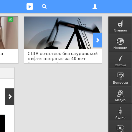
Главная
Новости
на
США остались без саудовской
Японск
нефти впервые за 40 лет
превра
электр
3 часа назад
0
3 часа на
Статьи
Вопросы
Медиа
Аудио