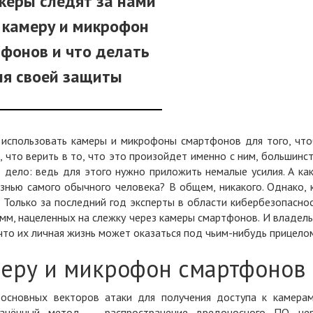
керы следят за нами
 камеру и микрофон
фонов и что делать
ля своей защиты
 использовать камеры и микрофоны смартфонов
для того, чт
, что верить в то, что это произойдет именно с ним, большинс
во дело: ведь для этого нужно приложить немалые усилия. А ка
знью самого обычного человека? В общем, никакого. Однако, 
м. Только за последний год эксперты в области кибербезопасно
мм, нацеленных на
слежку через камеры смартфонов
. И владел
то их личная жизнь может оказаться под чьим-нибудь прицело
меру и микрофон смартфонов
 основных векторов атаки для получения доступа к камера
транённый метод — распространение
вредоносного ПО че