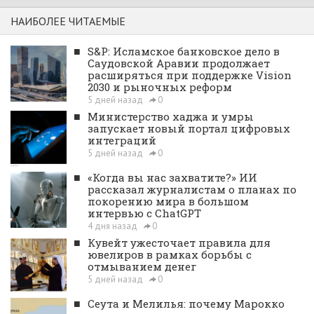
НАИБОЛЕЕ ЧИТАЕМЫЕ
■
S&P: Исламское банковское дело в
Саудовской Аравии продолжает
расширяться при поддержке Vision
2030 и рыночных реформ
5 дней назад
0
■
Министерство хаджа и умры
запускает новый портал цифровых
интеграций
5 дней назад
0
■
«Когда вы нас захватите?» ИИ
рассказал журналистам о планах по
покорению мира в большом
интервью с ChatGPT
4 дня назад
0
■
Кувейт ужесточает правила для
ювелиров в рамках борьбы с
отмыванием денег
5 дней назад
0
■
Сеута и Мелилья: почему Марокко