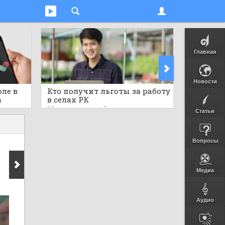
Главная
Новости
юле в
Кто получит льготы за работу
Компле
a
в селах РК
Самарк
висов
посетил
18 часов назад
0
18 часов 
Статьи
 к
челове
ам
Вопросы
Медиа
Аудио