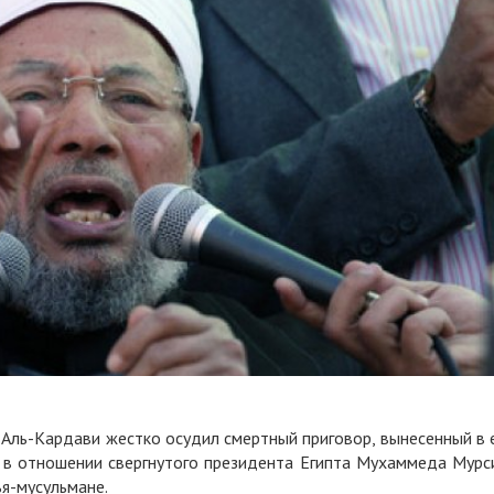
Аль-Кардави жестко осудил смертный приговор, вынесенный в 
ы в отношении свергнутого президента Египта Мухаммеда Мурс
я-мусульмане.