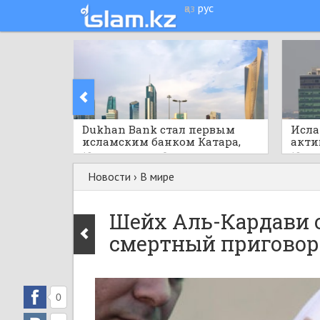
қаз
рус
Dukhan Bank стал первым
Исла
исламским банком Катара,
акти
запустившим Kinexys
реко
18 часов назад
0
18 час
рупий
Новости
›
В мире
Шейх Аль-Кардави 
смертный приговор
0