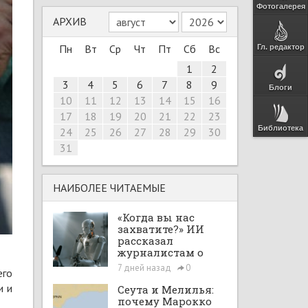
Фотогалерея
АРХИВ
Пн
Вт
Ср
Чт
Пт
Сб
Вс
Гл. редактор
1
2
3
4
5
6
7
8
9
Блоги
10
11
12
13
14
15
16
17
18
19
20
21
22
23
Библиотека
24
25
26
27
28
29
30
31
НАИБОЛЕЕ ЧИТАЕМЫЕ
«Когда вы нас
захватите?» ИИ
рассказал
журналистам о
планах по
7 дней назад
0
его
покорению мира в
большом интервью
и и
Сеута и Мелилья:
с ChatGPT
почему Марокко