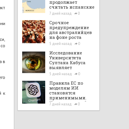
продолжает
считать испанские
икт
анклавы своими
7 дней назад
0
территориями
Срочное
они
предупреждение
для австралийцев
на фоне роста
си,
случаев птичьего
5 дней назад
0
 со
гриппа на фоне
опасений
Исследование
передачи вируса
Университета
а в
людьми
Султана Кабуса
выявляет
ключевые
5 дней назад
0
его
причины
задержки
Правила ЕС по
сообщения о
моделям ИИ
жестоком
становятся
й к
обращении с
применимыми.
детьми
Что изменится?
7 дней назад
0