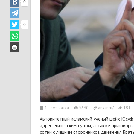
0
0
11 лет назад
5630
ansar.ru/
181
Авторитетный исламский ученый шейх Юсуф 
адрес египетским судом, а также приговор
сотни с лишним сторонников движения Брать