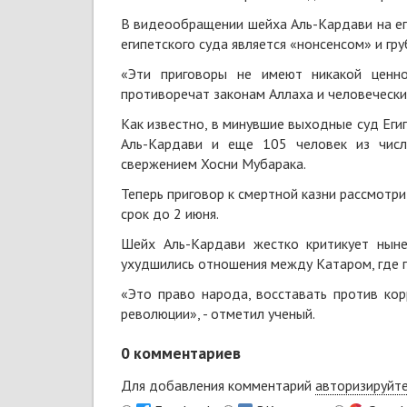
В видеообращении шейха Аль-Кардави на ег
египетского суда является «нонсенсом» и г
«Эти приговоры не имеют никакой ценно
противоречат законам Аллаха и человечески
Как известно, в минувшие выходные суд Еги
Аль-Кардави и еще 105 человек из числ
свержением Хосни Мубарака.
Теперь приговор к смертной казни рассмотри
срок до 2 июня.
Шейх Аль-Кардави жестко критикует ныне
ухудшились отношения между Катаром, где п
«Это право народа, восставать против ко
революции», - отметил ученый.
0
комментариев
Для добавления комментарий
авторизируйт