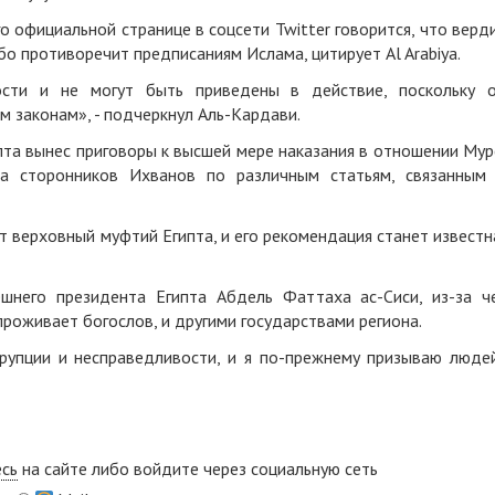
о официальной странице в соцсети
Twitter
говорится, что верд
рубо противоречит предписаниям Ислама, цитирует
Al
Arabiya
.
сти и не могут быть приведены в действие, поскольку 
м законам», - подчеркнул Аль-Кардави.
пта вынес приговоры к высшей мере наказания в отношении Мур
а сторонников Ихванов по различным статьям, связанным
т верховный муфтий Египта, и его рекомендация станет известн
шнего президента Египта Абдель Фаттаха ас-Сиси, из-за ч
роживает богослов, и другими государствами региона.
ррупции и несправедливости, и я по-прежнему призываю люде
есь
на сайте либо войдите через социальную сеть