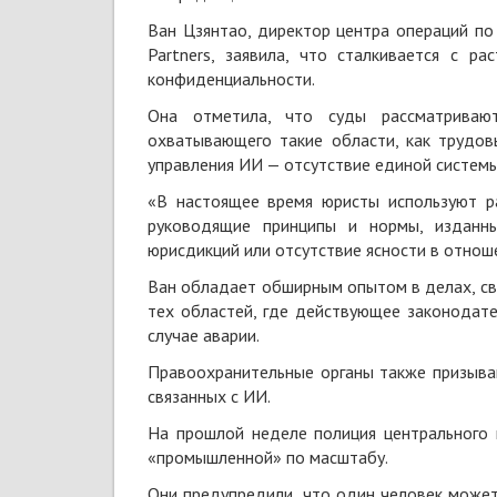
Ван Цзянтао, директор центра операций п
Partners, заявила, что сталкивается с р
конфиденциальности.
Она отметила, что суды рассматривают
охватывающего такие области, как трудов
управления ИИ — отсутствие единой системы
«В настоящее время юристы используют р
руководящие принципы и нормы, изданны
юрисдикций или отсутствие ясности в отнош
Ван обладает обширным опытом в делах, свя
тех областей, где действующее законодате
случае аварии.
Правоохранительные органы также призываю
связанных с ИИ.
На прошлой неделе полиция центрального 
«промышленной» по масштабу.
Они предупредили, что один человек может