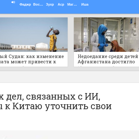
Фаджр
Восход
Зухр
Аср
Магриб
Иша
й Судан: как изменение
Недоедание среди детей
ата может привести к
Афганистана достигло
ичной воде
катастрофических мас
ов назад
0
19 часов назад
0
 дел, связанных с ИИ,
 к Китаю уточнить свои