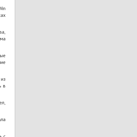
Win
сах
ва,
ема
ные
ние
 из
ь в
ел,
ала
ь с