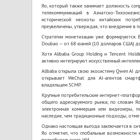
Яо, который также занимает должность соп
телекоммуникаций в Азиатско-Тихоокеа
исторической неохоты китайских потр
преувеличены, утверждая, что внедрение в 
Стратегии монетизации уже формируются. 
Doubao — от 68 юаней (10 долларов США) до
Хотя Alibaba Group Holding и Tencent Hol
активно интегрируют искусственный интелле
Alibaba открыла свою экосистему Qwen AI для
открывает WeChat для AI-агентов смартф
владельцем SCMP.
Крупные потребительские интернет-платфо
общего адресируемого рынка, по словам Яо
электронная коммерция или видеоигры, 
наследие, чем традиционные подходы, отмет
Однако настоящая выгода заключается в сит
Яо отметил, что глобальные возможности 
потребительского ИИ.