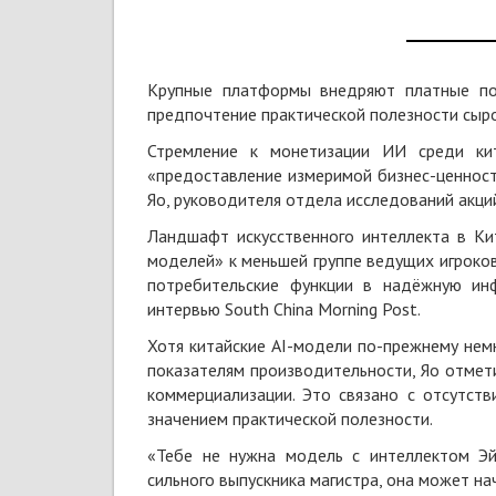
Крупные платформы внедряют платные по
предпочтение практической полезности сыр
Стремление к монетизации ИИ среди кит
«предоставление измеримой бизнес-ценности
Яо, руководителя отдела исследований акций
Ландшафт искусственного интеллекта в Ки
моделей» к меньшей группе ведущих игроков
потребительские функции в надёжную инф
интервью South China Morning Post.
Хотя китайские AI-модели по-прежнему нем
показателям производительности, Яо отмет
коммерциализации. Это связано с отсутст
значением практической полезности.
«Тебе не нужна модель с интеллектом Эй
сильного выпускника магистра, она может на