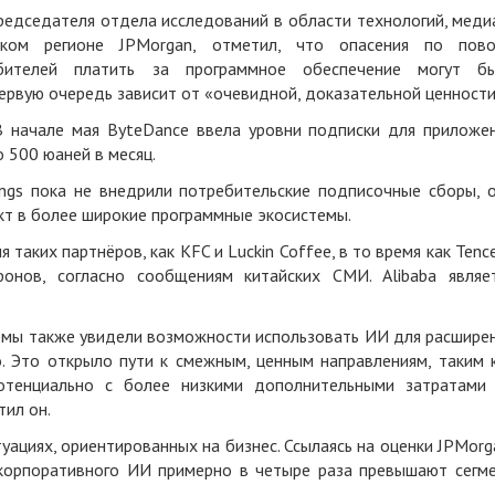
редседателя отдела исследований в области технологий, меди
нском регионе JPMorgan, отметил, что опасения по пов
ебителей платить за программное обеспечение могут б
первую очередь зависит от «очевидной, доказательной ценности
В начале мая ByteDance ввела уровни подписки для приложе
 500 юаней в месяц.
dings пока не внедрили потребительские подписочные сборы, 
кт в более широкие программные экосистемы.
 таких партнёров, как KFC и Luckin Coffee, в то время как Tenc
онов, согласно сообщениям китайских СМИ. Alibaba являе
рмы также увидели возможности использовать ИИ для расшире
. Это открыло пути к смежным, ценным направлениям, таким 
потенциально с более низкими дополнительными затратами
ил он.
уациях, ориентированных на бизнес. Ссылаясь на оценки JPMorg
корпоративного ИИ примерно в четыре раза превышают сегм