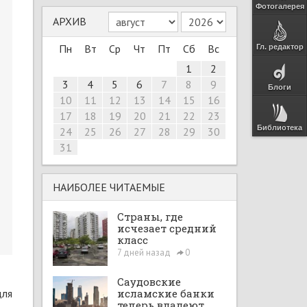
Фотогалерея
АРХИВ
Пн
Вт
Ср
Чт
Пт
Сб
Вс
Гл. редактор
1
2
3
4
5
6
7
8
9
Блоги
10
11
12
13
14
15
16
17
18
19
20
21
22
23
Библиотека
24
25
26
27
28
29
30
31
НАИБОЛЕЕ ЧИТАЕМЫЕ
Страны, где
исчезает средний
класс
7 дней назад
0
Саудовские
для
исламские банки
теперь владеют