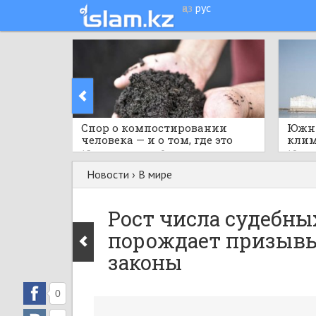
қаз
рус
Спор о компостировании
Южны
человека — и о том, где это
клим
легально
токс
15 часов назад
0
19 час
Новости
›
В мире
Рост числа судебных
порождает призывы
законы
0