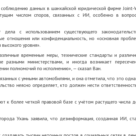
о соблюдению данных в шанхайской юридической фирме Joint-
астущим числом споров, связанных с ИИ, особенно в вопро
 дела с использованием существующего законодательст
ые отношения или конфиденциальность, но «основная пробл
 высокого уровня».
азличные временные меры, технические стандарты и различ
е разными министерствами, и иногда возникает пересече
ении полномочий по исполнению», — сказал Ван.
занных с умными автомобилями, и она отметила, что это одна
льство неясно определяет, кто должен нести ответственност
т к более четкой правовой базе с учётом растущего числа д
города Ухань заявила, что дезинформация, созданная ИИ, ст
 создавать тысячи неточных постов в социальных сетях в ден