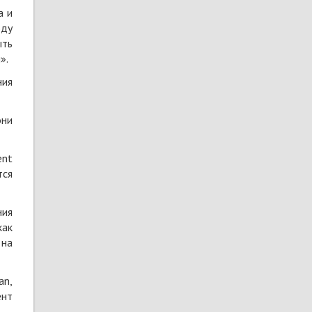
а и
оду
ыть
».
ния
они
ent
тся
ния
как
 на
an,
ент