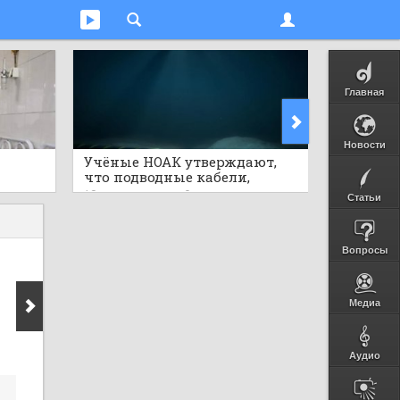
Главная
Новости
Учёные НОАК утверждают,
Руины м
что подводные кабели,
найден
штабов
несущие 99% глобальных
22 часа н
19 часов назад
0
Статьи
данных, могут стать «лёгкой
мишенью»
Вопросы
Медиа
Аудио