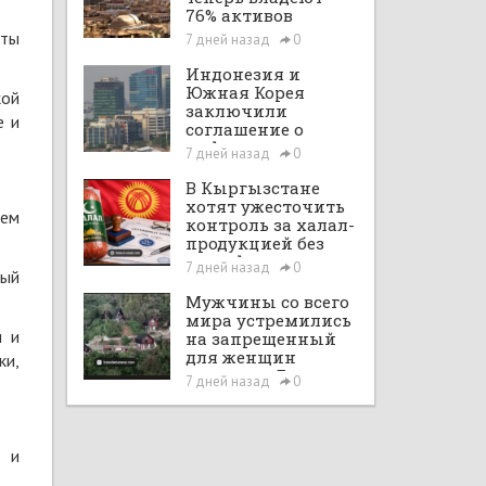
76% активов
сектора,
рты
7 дней назад
0
показывает S&P
Индонезия и
Южная Корея
кой
заключили
е и
соглашение о
цифровом
7 дней назад
0
халяльном
торговом
В Кыргызстане
партнёрстве
хотят ужесточить
ием
контроль за халал-
продукцией без
сертификатов
7 дней назад
0
вый
Мужчины со всего
мира устремились
и и
на запрещенный
для женщин
ки,
курорт на Бали
7 дней назад
0
в и