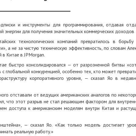
дписки и инструменты для программирования, отдавая отд
ой энергии для получения значительных коммерческих доходов
айских технологических компаний превратилось в борьбу
», а не за чистую техническую эффективность, по словам Але
 в Китае в JPMorgan.
тае быстро консолидировался — от разрозненной битвы «со
 с глобальной конкуренцией, особенно тех, кто может преврат
раструктуру корпоративного уровня, — сказал Яо в недав
ного отставали от ведущих американских аналогов по некото
ил, что этот разрыв не стал решающим фактором для внутрен
вием доступа к американским моделям внутри Китая и расту
нштейна», — сказал Яо. «Как только модель достигает уро
чинать реальную работу.»