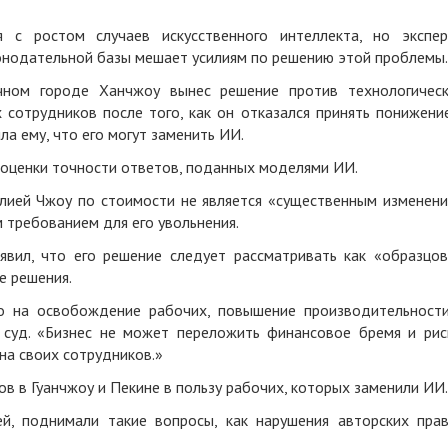
я с ростом случаев искусственного интеллекта, но экспе
онодательной базы мешает усилиям по решению этой проблемы.
ном городе Ханчжоу вынес решение против технологичес
 сотрудников после того, как он отказался принять понижени
ла ему, что его могут заменить ИИ.
 оценки точности ответов, поданных моделями ИИ.
илией Чжоу по стоимости не является «существенным изменен
 требованием для его увольнения.
вил, что его решение следует рассматривать как «образцо
е решения.
о на освобождение рабочих, повышение производительност
 суд. «Бизнес не может переложить финансовое бремя и рис
на своих сотрудников.»
в в Гуанчжоу и Пекине в пользу рабочих, которых заменили ИИ.
ей, поднимали такие вопросы, как нарушения авторских пра