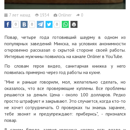
7 лет назад
1934
Onliner
0
0
0
0
Повар, четыре года готовивший шаурму в одном из
популярных заведений Минска, на условиях анонимности
откровенно рассказал о скрытой стороне своей работы.
Интервью мужчины появилось на канале Onliner в YouTube.
По словам героя видео, санитарная книжка у него
появилась примерно через год работы на кухне.
"Мне и раньше говорили, мол, желательно сделать, но
оказалось, что все проверяющие куплены. Все проблемы
решаются за деньги. Цена - около 100 долларов. Редко
просто штрафуют и закрывают. Это случается, когда кто-то
не хочет сотрудничать. О проверках ты знаешь заранее,
тебе звонят и предупреждают: приберись", - признался
повар.
В самом блюде, заявил мужчина, косяки есть везде и