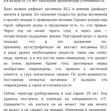
и в возрасте 14 лет заполучил хроническую утомляемость.
Врач выявил дефицит витамина B12 и анемию (дефицит
железа в крови). Он назначил подростку уколы витаминов
и прочёл лекцию о правильном питании. Однако вскоре наш
герой забросил уколы и продолжил есть то, что привык.
Через год он начал терять слух, а через два —
почувствовал ухудшение зрения. Повторный визит к врачу
показал, что в его организме по-
прежнему катастрофически не хватает витамина B12
и ряда других необходимых веществ, таких как селен,
медь, железо, а в его костях мало минералов, что делает
их очень хрупкими. Кроме того, зрительные нервы
необратимо повреждены, что привело к частичной
слепоте, а слух значительно снижен. По всей видимости,
постоянная нехватка витамина D вызвала эти
повреждения, а также истончила кости.
Сейчас чересчур разборчивому в еде парню 19 лет. Ему
удалось поступить в колледж на специальность «IT-
специалист», но учиться он
не может
так как ничего
не видит и не слышит на лекциях. Изменения в организме,