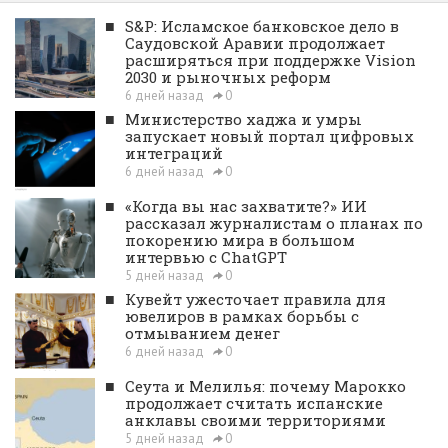
■
S&P: Исламское банковское дело в
Саудовской Аравии продолжает
расширяться при поддержке Vision
2030 и рыночных реформ
6 дней назад
0
■
Министерство хаджа и умры
запускает новый портал цифровых
интеграций
6 дней назад
0
■
«Когда вы нас захватите?» ИИ
рассказал журналистам о планах по
покорению мира в большом
интервью с ChatGPT
5 дней назад
0
■
Кувейт ужесточает правила для
ювелиров в рамках борьбы с
отмыванием денег
6 дней назад
0
■
Сеута и Мелилья: почему Марокко
продолжает считать испанские
анклавы своими территориями
5 дней назад
0