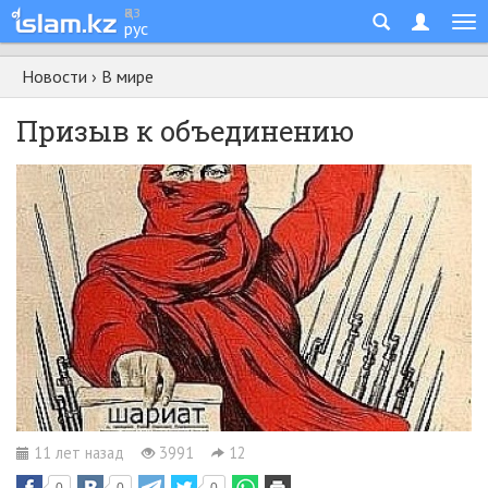
қаз
рус
Новости
›
В мире
Призыв к объединению
11 лет назад
3991
12