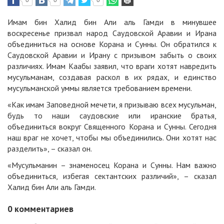
0
0
0
Имам бин Халид бин Али аль Гамди
в минувшее
воскресенье призвал народ Саудовской Аравии и Ирана
объединиться на основе Корана и Сунны. Он обратился к
Саудовской Аравии и Ирану с призывом забыть о своих
различиях. Имам Каабы заявил, что враги хотят навредить
мусульманам, создавая раскол в их рядах, и единство
мусульманской уммы является требованием времени.
«Как имам Заповедной мечети, я призываю всех мусульман,
будь то наши саудовские или иранские братья,
объединиться вокруг Священного Корана и Сунны. Сегодня
наш враг не хочет, чтобы мы объединились. Они хотят нас
разделить», – сказал он.
«Мусульманин – знаменосец Корана и Сунны. Нам важно
объединиться, избегая сектантских различий», – сказал
Халид бин Али аль Гамди.
0
комментариев