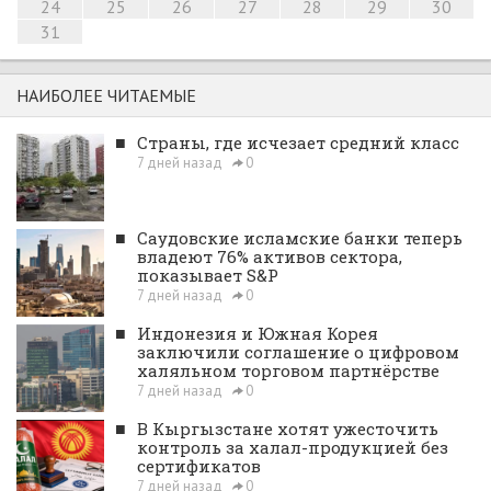
24
25
26
27
28
29
30
31
НАИБОЛЕЕ ЧИТАЕМЫЕ
■
Страны, где исчезает средний класс
7 дней назад
0
■
Саудовские исламские банки теперь
владеют 76% активов сектора,
показывает S&P
7 дней назад
0
■
Индонезия и Южная Корея
заключили соглашение о цифровом
халяльном торговом партнёрстве
7 дней назад
0
■
В Кыргызстане хотят ужесточить
контроль за халал-продукцией без
сертификатов
7 дней назад
0