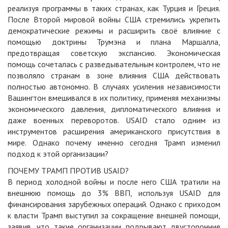
реализуя программы в таких странах, как Турция и Греция.
После Второй мировой войны США стремились укрепить
демократические режимы и расширить своё влияние с
помощью доктрины Трумэна и плана Маршалла,
предотвращая советскую экспансию. Экономическая
помощь сочеталась с разведывательным контролем, что не
позволяло странам в зоне влияния США действовать
полностью автономно. В случаях усиления независимости
Вашингтон вмешивался в их политику, применяя механизмы
экономического давления, дипломатического влияния и
даже военных переворотов. USAID стало одним из
инструментов расширения американского присутствия в
мире. Однако почему именно сегодня Трамп изменил
подход к этой организации?
ПОЧЕМУ ТРАМП ПРОТИВ USAID?
В период холодной войны и после него США тратили на
внешнюю помощь до 3% ВВП, используя USAID для
финансирования зарубежных операций. Однако с приходом
к власти Трамп выступил за сокращение внешней помощи,
заявив, что такие организации подрывают двусторонние