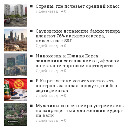
■
Страны, где исчезает средний класс
7 дней назад
0
■
Саудовские исламские банки теперь
владеют 76% активов сектора,
показывает S&P
7 дней назад
0
■
Индонезия и Южная Корея
заключили соглашение о цифровом
халяльном торговом партнёрстве
7 дней назад
0
■
В Кыргызстане хотят ужесточить
контроль за халал-продукцией без
сертификатов
7 дней назад
0
■
Мужчины со всего мира устремились
на запрещенный для женщин курорт
на Бали
7 дней назад
0