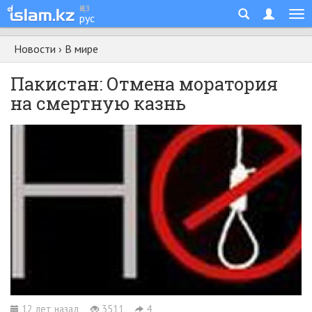
қаз
рус
Новости
›
В мире
Пакистан: Отмена моратория
на смертную казнь
12 лет назад
3511
4