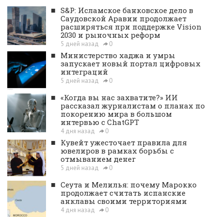
■
S&P: Исламское банковское дело в
Саудовской Аравии продолжает
расширяться при поддержке Vision
2030 и рыночных реформ
5 дней назад
0
■
Министерство хаджа и умры
запускает новый портал цифровых
интеграций
5 дней назад
0
■
«Когда вы нас захватите?» ИИ
рассказал журналистам о планах по
покорению мира в большом
интервью с ChatGPT
4 дня назад
0
■
Кувейт ужесточает правила для
ювелиров в рамках борьбы с
отмыванием денег
5 дней назад
0
■
Сеута и Мелилья: почему Марокко
продолжает считать испанские
анклавы своими территориями
4 дня назад
0