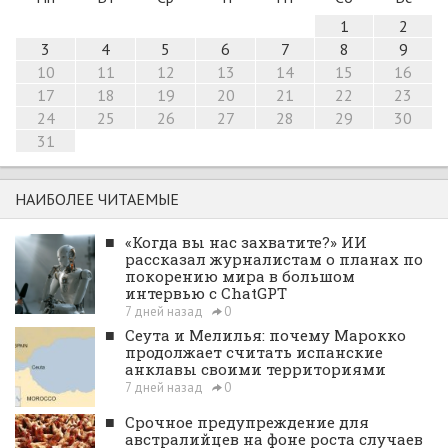
1
2
3
4
5
6
7
8
9
10
11
12
13
14
15
16
17
18
19
20
21
22
23
24
25
26
27
28
29
30
31
НАИБОЛЕЕ ЧИТАЕМЫЕ
■
«Когда вы нас захватите?» ИИ
рассказал журналистам о планах по
покорению мира в большом
интервью с ChatGPT
7 дней назад
0
■
Сеута и Мелилья: почему Марокко
продолжает считать испанские
анклавы своими территориями
7 дней назад
0
■
Срочное предупреждение для
австралийцев на фоне роста случаев