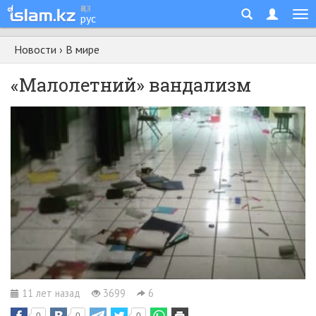
қаз
рус
Новости
›
В мире
«Малолетний» вандализм
11 лет назад
3699
6