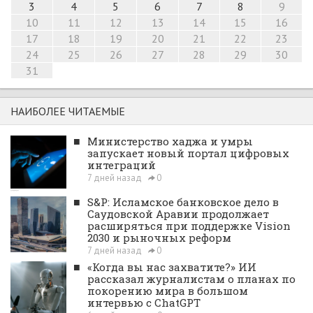
3
4
5
6
7
8
9
10
11
12
13
14
15
16
17
18
19
20
21
22
23
24
25
26
27
28
29
30
31
НАИБОЛЕЕ ЧИТАЕМЫЕ
■
Министерство хаджа и умры
запускает новый портал цифровых
интеграций
7 дней назад
0
■
S&P: Исламское банковское дело в
Саудовской Аравии продолжает
расширяться при поддержке Vision
2030 и рыночных реформ
7 дней назад
0
■
«Когда вы нас захватите?» ИИ
рассказал журналистам о планах по
покорению мира в большом
интервью с ChatGPT