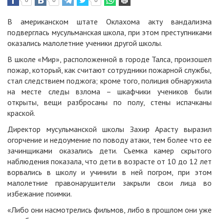
0
0
0
В американском штате Оклахома акту вандализма
подверглась мусульманская школа, при этом преступниками
оказались малолетние ученики другой школы.
В школе «Мир», расположенной в городе Талса, произошел
пожар, который, как считают сотрудники пожарной службы,
стал следствием поджога; кроме того, полиция обнаружила
на месте следы взлома – шкафчики учеников были
открыты, вещи разбросаны по полу, стены испачканы
краской.
Директор мусульманской школы Захир Арасту выразил
огорчение и недоумение по поводу атаки, тем более что ее
зачинщиками оказались дети. Съемка камер скрытого
наблюдения показала, что дети в возрасте от 10 до 12 лет
ворвались в школу и учинили в ней погром, при этом
малолетние правонарушители закрыли свои лица во
избежание поимки.
«Либо они насмотрелись фильмов, либо в прошлом они уже