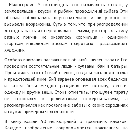
- Милосердие. У скотоводов это называлось көгендік, у
земледельцев - кеусен, а рыбаки проводили өлі сыбаға. Эти
обычаи соблюдались неукоснительно, и ни у кого не
вызывали возражения. Суть в том, что при распределении
доходов часть их передавалась семьям, у которых в силу
разных причин не оказалось кормильца - одиноким
старикам, инвалидам, вдовам и сиротам», - рассказывает
художник.
Особого внимания заслуживает обычай - шүлен тарату. Его
проводили состоятельные люди - султаны, баи и батыры.
Проводился этот обычай осенью, когда велась подготовка
к предстоящей зиме. Бий заранее оповещал всех бедняков
и затем безвозмездно раздавал им скотину, деньги,
одежду и другие вещи. Стоит отметить, что шүлен тарату
не относился к религиозным пожертвованиям, а
рассматривался как проявление заботы о своих сородичах
и служил примером человечности.
В книгу вошли 90 иллюстраций о традициях казахов.
Каждое изображение сопровождается пояснением на