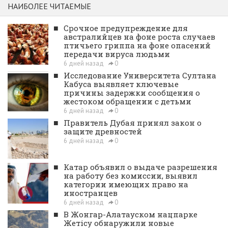
НАИБОЛЕЕ ЧИТАЕМЫЕ
■
Срочное предупреждение для
австралийцев на фоне роста случаев
птичьего гриппа на фоне опасений
передачи вируса людьми
6 дней назад
0
■
Исследование Университета Султана
Кабуса выявляет ключевые
причины задержки сообщения о
жестоком обращении с детьми
6 дней назад
0
■
Правитель Дубая принял закон о
защите древностей
6 дней назад
0
■
Катар объявил о выдаче разрешения
на работу без комиссии, выявил
категории имеющих право на
иностранцев
6 дней назад
0
■
В Жонгар-Алатауском нацпарке
Жетісу обнаружили новые