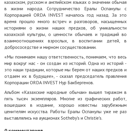
казахском, русском и английском языках о значении обычая
в жизни народа. Сотрудничество Ералы Оспанулы с
Корпорацией ORDA INVEST началось год назад. За это
время прошло много встреч и разговоров, насыщенных
историями о жизни наших предков, об уникальности
казахской культуры, о ценности обычаев и традиций во
взаимоотношениях взрослых, в воспитании детей, в
добрососедстве и мирном сосуществовании.
«Мы понимаем нашу ответственность, понимаем, что весь
мир вокруг нас - он создан из историй. Одна из историй -
это наши традиции, которые мы берем от наших предков и
отдаем их в будущее», - сказал председатель правления
Корпорации ORDA INVEST Нур Бакбергенов.
Альбом «Казахские народные обычаи» вышел тиражом в
пять тысяч экземпляров. Многие из графических работ,
вошедших в издание, хорошо известны зарубежным
ценителям искусства. Работы Ералы Оспанулы уже не раз
выставлялись на аукционах Sotheby's и Christie's.
0
комментариев