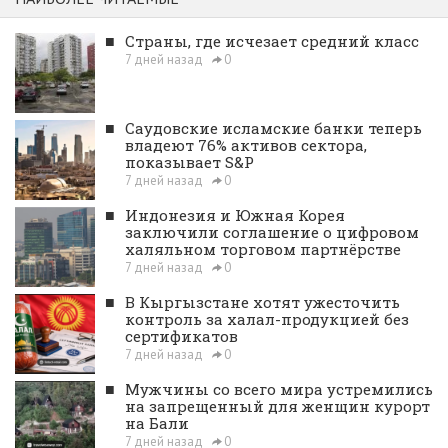
■
Страны, где исчезает средний класс
7 дней назад
0
■
Саудовские исламские банки теперь
владеют 76% активов сектора,
показывает S&P
7 дней назад
0
■
Индонезия и Южная Корея
заключили соглашение о цифровом
халяльном торговом партнёрстве
7 дней назад
0
■
В Кыргызстане хотят ужесточить
контроль за халал-продукцией без
сертификатов
7 дней назад
0
■
Мужчины со всего мира устремились
на запрещенный для женщин курорт
на Бали
7 дней назад
0