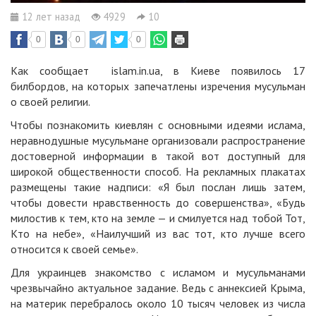
12 лет назад
4929
10
0
0
0
Как сообщает islam.in.ua, в Киеве появилось 17
билбордов, на которых запечатлены изречения мусульман
о своей религии.
Чтобы познакомить киевлян с основными идеями ислама,
неравнодушные мусульмане организовали распространение
достоверной информации в такой вот доступный для
широкой общественности способ. На рекламных плакатах
размещены такие надписи: «Я был послан лишь затем,
чтобы довести нравственность до совершенства», «Будь
милостив к тем, кто на земле — и смилуется над тобой Тот,
Кто на небе», «Наилучший из вас тот, кто лучше всего
относится к своей семье».
Для украинцев знакомство с исламом и мусульманами
чрезвычайно актуальное задание. Ведь с аннексией Крыма,
на материк перебралось около 10 тысяч человек из числа