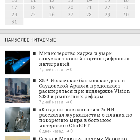
10
11
12
13
14
15
16
17
18
19
20
21
22
23
24
25
26
27
28
29
30
31
НАИБОЛЕЕ ЧИТАЕМЫЕ
■
Министерство хаджа и умры
запускает новый портал цифровых
интеграций
7 дней назад
0
■
S&P: Исламское банковское дело в
Саудовской Аравии продолжает
расширяться при поддержке Vision
2030 и рыночных реформ
7 дней назад
0
■
«Когда вы нас захватите?» ИИ
рассказал журналистам о планах по
покорению мира в большом
интервью с ChatGPT
6 дней назад
0
■
Сеута и Мелилья: почему Марокко