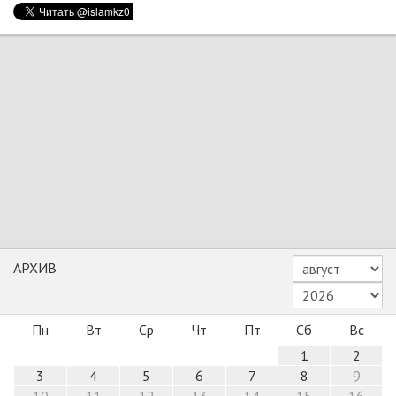
АРХИВ
Пн
Вт
Ср
Чт
Пт
Сб
Вс
1
2
3
4
5
6
7
8
9