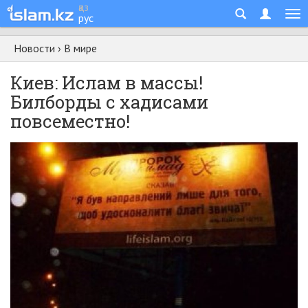
қаз
рус
Новости
›
В мире
Киев: Ислам в массы!
Билборды с хадисами
повсеместно!