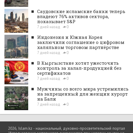
■
Саудовские исламские банки теперь
владеют 76% активов сектора,
показывает S&P
7 дней назад
0
■
Индонезия и Южная Корея
заключили соглашение о цифровом
халяльном торговом партнёрстве
7 дней назад
0
■
В Кыргызстане хотят ужесточить
контроль за халал-продукцией без
сертификатов
7 дней назад
0
■
Мужчины со всего мира устремились
на запрещенный для женщин курорт
на Бали
7 дней назад
0
2026, Islam.kz - национальный, духовно-просветительский портал