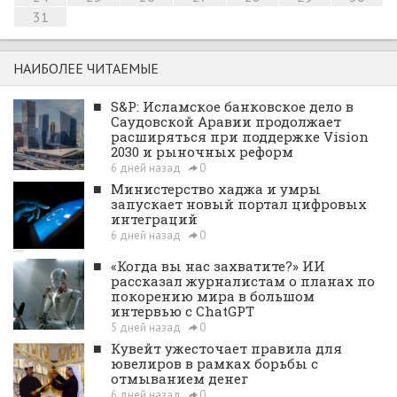
31
НАИБОЛЕЕ ЧИТАЕМЫЕ
■
S&P: Исламское банковское дело в
Саудовской Аравии продолжает
расширяться при поддержке Vision
2030 и рыночных реформ
6 дней назад
0
■
Министерство хаджа и умры
запускает новый портал цифровых
интеграций
6 дней назад
0
■
«Когда вы нас захватите?» ИИ
рассказал журналистам о планах по
покорению мира в большом
интервью с ChatGPT
5 дней назад
0
■
Кувейт ужесточает правила для
ювелиров в рамках борьбы с
отмыванием денег
6 дней назад
0