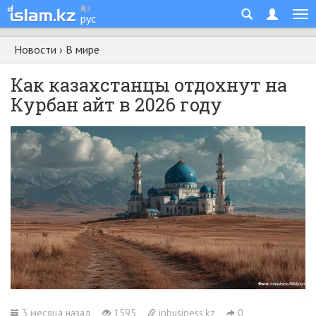
қаз
рус
Новости
›
В мире
Как казахстанцы отдохнут на
Курбан айт в 2026 году
3 месяца назад
1595
inbusiness.kz
0