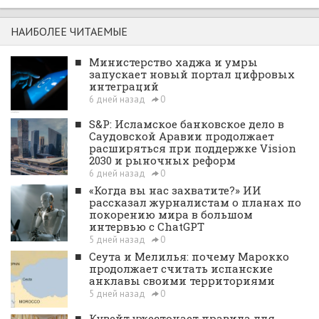
НАИБОЛЕЕ ЧИТАЕМЫЕ
■
Министерство хаджа и умры
запускает новый портал цифровых
интеграций
6 дней назад
0
■
S&P: Исламское банковское дело в
Саудовской Аравии продолжает
расширяться при поддержке Vision
2030 и рыночных реформ
6 дней назад
0
■
«Когда вы нас захватите?» ИИ
рассказал журналистам о планах по
покорению мира в большом
интервью с ChatGPT
5 дней назад
0
■
Сеута и Мелилья: почему Марокко
продолжает считать испанские
анклавы своими территориями
5 дней назад
0
■
Кувейт ужесточает правила для