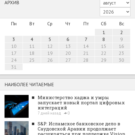
АРХИВ
Пн
Вт
Ср
Чт
Пт
Сб
Вс
1
2
3
4
5
6
7
8
9
10
11
12
13
14
15
16
17
18
19
20
21
22
23
24
25
26
27
28
29
30
31
НАИБОЛЕЕ ЧИТАЕМЫЕ
■
Министерство хаджа и умры
запускает новый портал цифровых
интеграций
7 дней назад
0
■
S&P: Исламское банковское дело в
Саудовской Аравии продолжает
расширяться при поддержке Vision