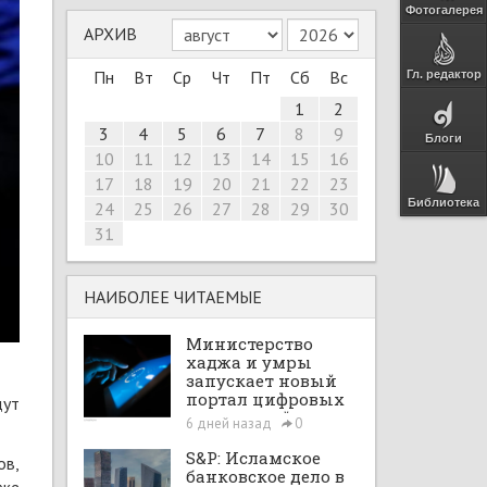
Фотогалерея
АРХИВ
Пн
Вт
Ср
Чт
Пт
Сб
Вс
Гл. редактор
1
2
3
4
5
6
7
8
9
Блоги
10
11
12
13
14
15
16
17
18
19
20
21
22
23
Библиотека
24
25
26
27
28
29
30
31
НАИБОЛЕЕ ЧИТАЕМЫЕ
Министерство
хаджа и умры
запускает новый
портал цифровых
дут
интеграций
6 дней назад
0
S&P: Исламское
ов,
банковское дело в