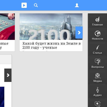
Главная
Новости
овые
Какой будет жизнь на Земле в
Предст
у
2100 году - ученые
исполь
гов
шокировали прогнозом
бутылок
3 часа назад
0
3 часа на
Статьи
Вопросы
Медиа
Аудио