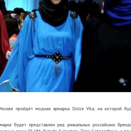
оскве пройдёт модная ярмарка Dolce Vita, на которой бу
марке будет представлен ряд уникальных российских бренд