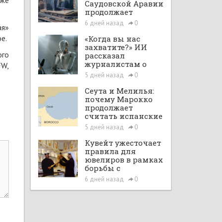
кже
Саудовской Аравии
продолжает
расширяться при
6 дней назад
0
ая»
поддержке Vision
2030 и рыночных
е.
«Когда вы нас
реформ
захватите?» ИИ
ого
рассказал
журналистам о
FW,
планах по
5 дней назад
0
покорению мира в
большом интервью
Сеута и Мелилья:
с ChatGPT
почему Марокко
продолжает
считать испанские
анклавы своими
5 дней назад
0
территориями
Кувейт ужесточает
правила для
ювелиров в рамках
борьбы с
отмыванием денег
6 дней назад
0