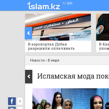
қаз
рус
​В аэропортах Дубая
В Ка
разрешили оплачивать
упом
покупки криптовалютой
публ
3 часа назад
0
3 часа
меро
Новости
›
В мире
Исламская мода по
0