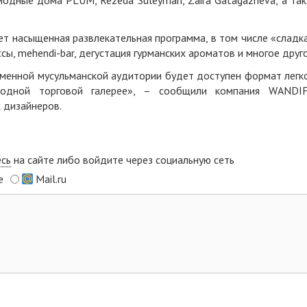
модные дома PLUM, Rezeda Suleyman, Zaira Gatagazheva, а та
т насыщенная развлекательная программа, в том числе «сладк
сы, mehendi-bar, дегустация гурманских ароматов и многое друго
менной мусульманской аудитории будет доступен формат легк
модной торговой галерее», – сообщили компания WANDI
 дизайнеров.
есь
на сайте либо войдите через социальную сеть
e
Mail.ru