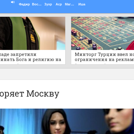
Фаджр
Восход
Зухр
Аср
Магриб
Иша
наде запретили
Минторг Турции ввел н
инать Бога и религию на
ограничения на реклам
ичных военных
азартных игр и астроло
 назад
0
3 часа назад
0
приятиях
коряет Москву