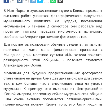
0
0
0
В Нью-Йорке, в художественном музее в Квинсе, проходит
выставка работ учащихся фотографического факультета
муниципального колледжа Ла Гуардия, посвященная
мусульманам. В течение 2 семестров они работали над
проектом, пытаясь передать многоликость исламского
сообщества Америки при помощи фотопортретов.
Для портретов позировали обычные студенты, активисты,
политики и даже одна филиппинская принцесса с
Минданао, дочь местного султана. «Мы хотели показать
разнородность этой общины», - поясняет студентка
Александра Бен Осман.
Моделями для будущих профессиональных фотографов
стали многие ее друзья. Сама девушка выбирала для съемок
тех, в ком большая часть американцев едва ли узнают
мусульман. К примеру, это выходцы из Центральной и
Южной Америки, «поскольку сейчас мусульманская община
США очень активно пополняется латиноамериканцами,
принимающими ислам». Кроме того, это были люди из