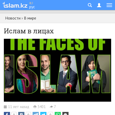
қаз
рус
Новости
›
В мире
Ислам в лицах
11 лет назад
3401
7