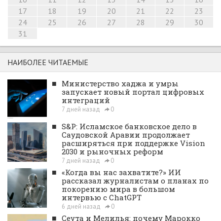
17
18
19
20
21
22
23
24
25
26
27
28
29
30
31
НАИБОЛЕЕ ЧИТАЕМЫЕ
■
Министерство хаджа и умры
запускает новый портал цифровых
интеграций
7 дней назад
0
■
S&P: Исламское банковское дело в
Саудовской Аравии продолжает
расширяться при поддержке Vision
2030 и рыночных реформ
7 дней назад
0
■
«Когда вы нас захватите?» ИИ
рассказал журналистам о планах по
покорению мира в большом
интервью с ChatGPT
6 дней назад
0
■
Сеута и Мелилья: почему Марокко