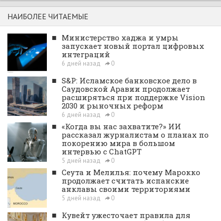
НАИБОЛЕЕ ЧИТАЕМЫЕ
■
Министерство хаджа и умры
запускает новый портал цифровых
интеграций
6 дней назад
0
■
S&P: Исламское банковское дело в
Саудовской Аравии продолжает
расширяться при поддержке Vision
2030 и рыночных реформ
6 дней назад
0
■
«Когда вы нас захватите?» ИИ
рассказал журналистам о планах по
покорению мира в большом
интервью с ChatGPT
5 дней назад
0
■
Сеута и Мелилья: почему Марокко
продолжает считать испанские
анклавы своими территориями
5 дней назад
0
■
Кувейт ужесточает правила для