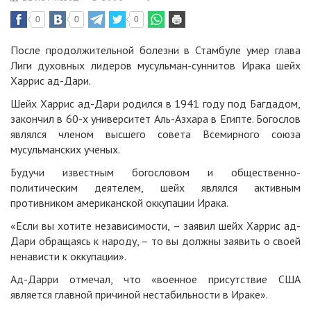
0
0
0
После продолжительной болезни в Стамбуле умер глава
Лиги духовных лидеров мусульман-суннитов Ирака шейх
Харрис ад-Дари.
Шейх Харрис ад-Дари родился в 1941 году под Багдадом,
закончил в 60-х университет Аль-Азхара в Египте. Богослов
являлся членом высшего совета Всемирного союза
мусульманских ученых.
Будучи известным богословом и общественно-
политическим деятелем, шейх являлся активным
противником американской оккупации Ирака.
«Если вы хотите независимости, – заявил шейх Харрис ад-
Дари обращаясь к народу, – то вы должны заявить о своей
ненависти к оккупации».
Ад-Дарри отмечал, что «военное присутствие США
является главной причиной нестабильности в Ираке».