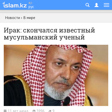
қаз
рус
Новости
›
В мире
Ирак: скончался известный
мусульманский ученый
11 лет назад
3996
9