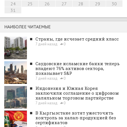
24
25
26
27
28
29
30
31
НАИБОЛЕЕ ЧИТАЕМЫЕ
■
Страны, где исчезает средний класс
7 дней назад
0
■
Саудовские исламские банки теперь
владеют 76% активов сектора,
показывает S&P
7 дней назад
0
■
Индонезия и Южная Корея
заключили соглашение о цифровом
халяльном торговом партнёрстве
7 дней назад
0
■
В Кыргызстане хотят ужесточить
контроль за халал-продукцией без
сертификатов