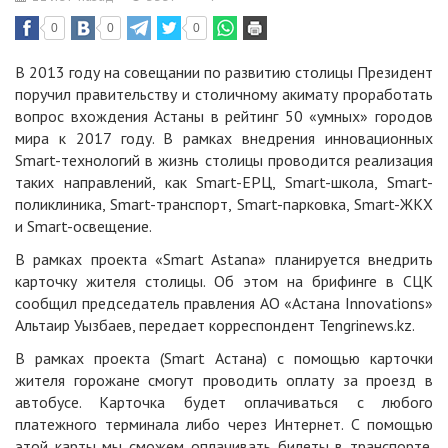
0
0
0
В 2013 году на совещании по развитию столицы Президент
поручил правительству и столичному акимату проработать
вопрос вхождения Астаны в рейтинг 50 «умных» городов
мира к 2017 году. В рамках внедрения инновационных
Smart-технологий в жизнь столицы проводится реализация
таких направлений, как Smart-ЕРЦ, Smart-школа, Smart-
поликлиника, Smart-транспорт, Smart-парковка, Smart-ЖКХ
и Smart-освещение.
В рамках проекта «Smart Astana» планируется внедрить
карточку жителя столицы. Об этом на брифинге в СЦК
сообщил председатель правления АО «Астана Innovations»
Альтаир Уызбаев, передает корреспондент
Tengrinews.kz.
В рамках проекта (Smart Астана) с помощью карточки
жителя горожане смогут проводить оплату за проезд в
автобусе. Карточка будет оплачиваться с любого
платежного терминала либо через Интернет. С помощью
этой карты мы сможем оплачивать билеты в транспорте.