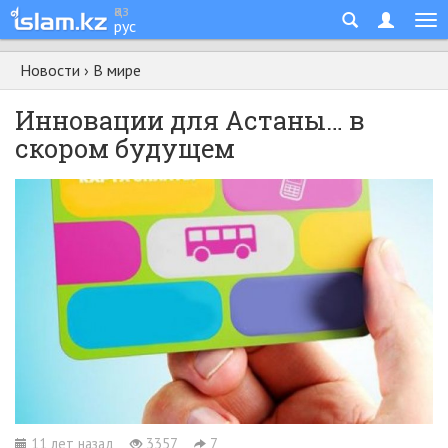
қаз
рус
Новости
›
В мире
Инновации для Астаны… в
скором будущем
11 лет назад
3357
7