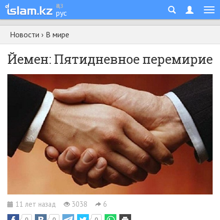
қаз
рус
Новости
›
В мире
Йемен: Пятидневное перемирие
11 лет назад
3038
6