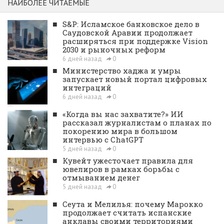
НАИБОЛЕЕ ЧИТАЕМЫЕ
■
S&P: Исламское банковское дело в
Саудовской Аравии продолжает
расширяться при поддержке Vision
2030 и рыночных реформ
6 дней назад
0
■
Министерство хаджа и умры
запускает новый портал цифровых
интеграций
6 дней назад
0
■
«Когда вы нас захватите?» ИИ
рассказал журналистам о планах по
покорению мира в большом
интервью с ChatGPT
5 дней назад
0
■
Кувейт ужесточает правила для
ювелиров в рамках борьбы с
отмыванием денег
5 дней назад
0
■
Сеута и Мелилья: почему Марокко
продолжает считать испанские
анклавы своими территориями