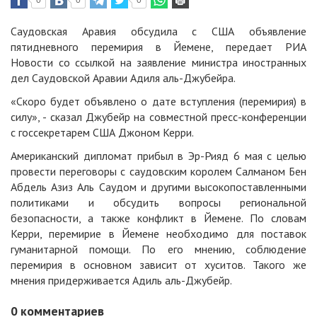
0
0
0
Саудовская Аравия обсудила с США объявление
пятидневного перемирия в Йемене, передает
РИА
Новости
со ссылкой на заявление министра иностранных
дел Саудовской Аравии Адиля аль-Джубейра.
«Скоро будет объявлено о дате вступления (перемирия) в
силу», - сказал Джубейр на совместной пресс-конференции
с госсекретарем США Джоном Керри.
Американский дипломат прибыл в Эр-Рияд 6 мая с целью
провести переговоры с саудовским королем Салманом Бен
Абдель Азиз Аль Саудом и другими высокопоставленными
политиками и обсудить вопросы региональной
безопасности, а также конфликт в Йемене. По словам
Керри, перемирие в Йемене необходимо для поставок
гуманитарной помощи. По его мнению, соблюдение
перемирия в основном зависит от хуситов. Такого же
мнения придерживается Адиль аль-Джубейр.
0
комментариев