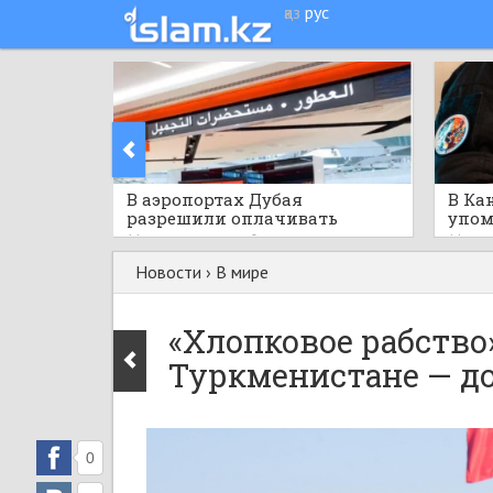
қаз
рус
​В аэропортах Дубая
В Ка
разрешили оплачивать
упом
покупки криптовалютой
публ
11 часов назад
0
11 час
меро
Новости
›
В мире
«Хлопковое рабство
Туркменистане — до
0