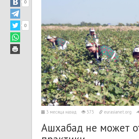
0
0
3 месяца назад
373
eurasianet.org
Ашхабад не может от