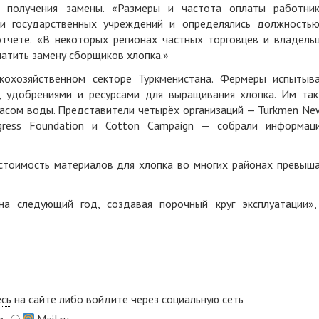
 получения замены. «Размеры и частота оплаты работни
 и государственных учреждений и определялись должность
тчете. «В некоторых регионах частных торговцев и владель
латить замену сборщиков хлопка.»
кохозяйственном секторе Туркменистана. Фермеры испытыв
 удобрениями и ресурсами для выращивания хлопка. Им та
асом воды. Представители четырёх организаций — Turkmen Ne
rogress Foundation и Cotton Campaign — собрали информац
тоимость материалов для хлопка во многих районах превыш
на следующий год, создавая порочный круг эксплуатации»
есь
на сайте либо войдите через социальную сеть