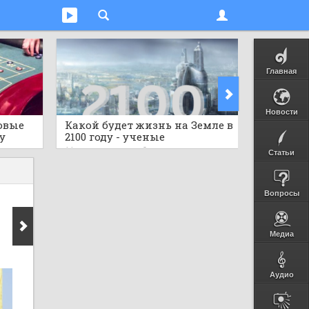
Главная
Новости
овые
Какой будет жизнь на Земле в
Предст
у
2100 году - ученые
исполь
гов
шокировали прогнозом
бутылок
11 часов назад
0
11 часов 
Статьи
Вопросы
Медиа
Аудио