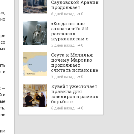
Саудовской Аравии
продолжает
ов,
расширяться при
6 дней назад
0
поддержке Vision
сно
2030 и рыночных
«Когда вы нас
реформ
захватите?» ИИ
рассказал
оре
журналистам о
 со
планах по
5 дней назад
0
ных
покорению мира в
большом интервью
Сеута и Мелилья:
с ChatGPT
почему Марокко
ить
продолжает
считать испанские
к и
анклавы своими
5 дней назад
0
территориями
Кувейт ужесточает
х —
правила для
й и
ювелиров в рамках
рые
борьбы с
отмыванием денег
ть,
6 дней назад
0
 не
 им