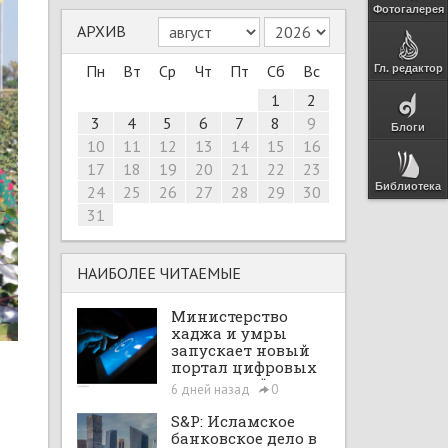
Фотогалерея
АРХИВ
Пн
Вт
Ср
Чт
Пт
Сб
Вс
Гл. редактор
1
2
3
4
5
6
7
8
9
Блоги
10
11
12
13
14
15
16
17
18
19
20
21
22
23
Библиотека
24
25
26
27
28
29
30
31
НАИБОЛЕЕ ЧИТАЕМЫЕ
Министерство
хаджа и умры
запускает новый
портал цифровых
интеграций
6 дней назад
0
S&P: Исламское
банковское дело в