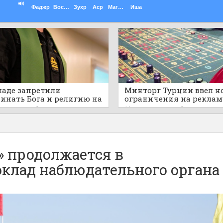
Фаджр
Восход
Зухр
Аср
Магриб
Иша
наде запретили
Минторг Турции ввел н
инать Бога и религию на
ограничения на реклам
ичных военных
азартных игр и астроло
ов назад
0
11 часов назад
0
приятиях
» продолжается в
клад наблюдательного органа