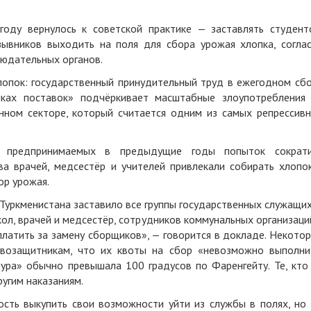
оду вернулось к советской практике — заставлять студент
ывников выходить на поля для сбора урожая хлопка, согла
людательных органов.
лопок: государственный принудительный труд в ежегодном сб
чках поставок
» подчёркивает масштабные злоупотребления
енном секторе, который считается одним
из самых репрессив
 предпринимаемых в предыдущие годы попыток сократ
ва врачей, медсестёр и учителей привлекали собирать хлопо
ор урожая.
 Туркменистана заставило все группы государственных служащи
кол, врачей и медсестёр, сотрудников коммунальных организаци
платить за замену сборщиков», — говорится в докладе. Некото
возащитникам, что их квоты на сбор «невозможно выполни
тура» обычно превышала 100 градусов по Фаренгейту. Те, кто
угим наказаниям.
сть выкупить свои возможности уйти из службы в полях, но