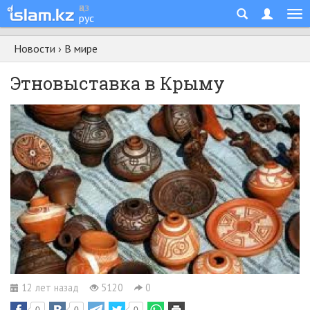
қаз
рус
Новости
›
В мире
Этновыставка в Крыму
12 лет назад
5120
0