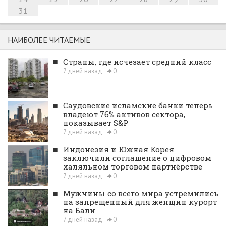
31
НАИБОЛЕЕ ЧИТАЕМЫЕ
■
Страны, где исчезает средний класс
7 дней назад
0
■
Саудовские исламские банки теперь
владеют 76% активов сектора,
показывает S&P
7 дней назад
0
■
Индонезия и Южная Корея
заключили соглашение о цифровом
халяльном торговом партнёрстве
7 дней назад
0
■
Мужчины со всего мира устремились
на запрещенный для женщин курорт
на Бали
7 дней назад
0