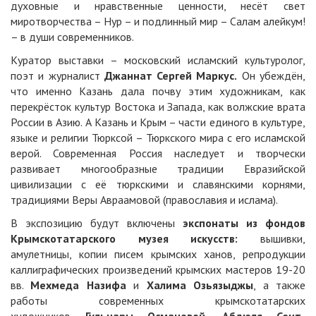
духовные и нравственные ценности, несёт свет
миротворчества – Нур – и подлинный мир – Салам алейкум!
– в души современников.
Куратор выставки – московский исламский культуролог,
поэт и журналист
Джаннат Сергей Маркус
.
Он убеждён,
что именно Казань дала почву этим художникам, как
перекрёсток культур Востока и Запада, как волжские врата
России в Азию. А Казань и Крым – части единого в культуре,
языке и религии Тюрксой – Тюркского мира с его исламской
верой. Современная Россия наследует и творчески
развивает многообразные традиции Евразийской
цивилизации с её тюркскими и славянскими корнями,
традициями Веры Авраамовой (православия и ислама).
В экспозицию будут включены
экспонаты из фондов
Крымскотатарского музея искусств
:
вышивки,
амулетницы, копии писем крымских ханов, репродукции
каллиграфических произведений крымских мастеров 19-20
вв.
Мехмеда Назифа
и
Халима Озьязыджы
, а также
работы современных крымскотатарских