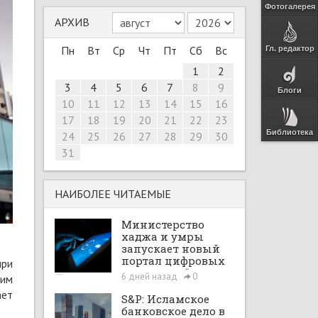
Фотогалерея
АРХИВ
Пн
Вт
Ср
Чт
Пт
Сб
Вс
Гл. редактор
1
2
3
4
5
6
7
8
9
Блоги
10
11
12
13
14
15
16
17
18
19
20
21
22
23
Библиотека
24
25
26
27
28
29
30
31
НАИБОЛЕЕ ЧИТАЕМЫЕ
Министерство
хаджа и умры
запускает новый
портал цифровых
при
интеграций
6 дней назад
0
щим
ает
S&P: Исламское
банковское дело в