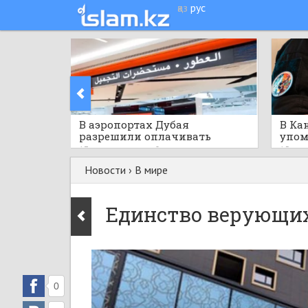
қаз
рус
​В аэропортах Дубая
В Ка
разрешили оплачивать
упом
покупки криптовалютой
публ
13 минут назад
0
15 мин
меро
Новости
›
В мире
Единство верующих
0