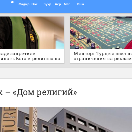
Фаджр
Восход
Зухр
Аср
Магриб
Иша
наде запретили
Минторг Турции ввел н
инать Бога и религию на
ограничения на реклам
ичных военных
азартных игр и астроло
ут назад
0
17 минут назад
0
приятиях
 – «Дом религий»