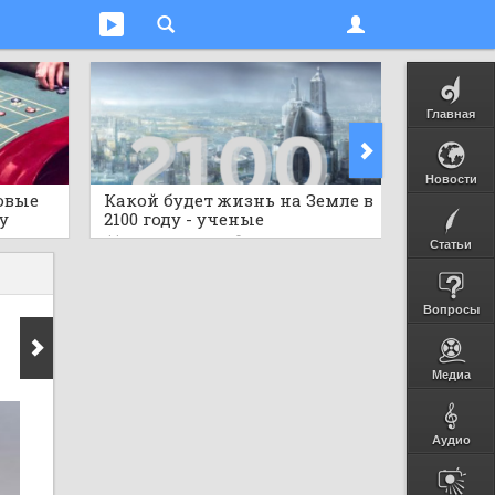
Главная
Новости
овые
Какой будет жизнь на Земле в
Предст
у
2100 году - ученые
исполь
гов
шокировали прогнозом
бутылок
44 минуты назад
0
1 час наза
Статьи
Вопросы
Медиа
Аудио