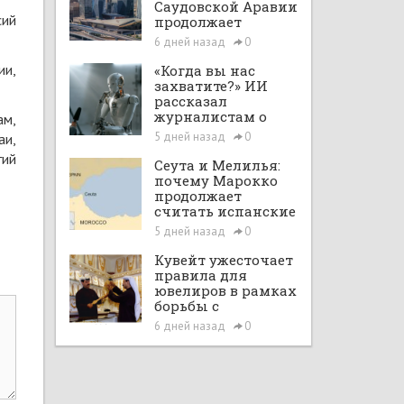
Саудовской Аравии
сий
продолжает
расширяться при
6 дней назад
0
поддержке Vision
2030 и рыночных
ии,
«Когда вы нас
реформ
захватите?» ИИ
рассказал
журналистам о
ам,
планах по
5 дней назад
0
аи,
покорению мира в
гий
большом интервью
Сеута и Мелилья:
с ChatGPT
почему Марокко
продолжает
считать испанские
анклавы своими
5 дней назад
0
территориями
Кувейт ужесточает
правила для
ювелиров в рамках
борьбы с
отмыванием денег
6 дней назад
0