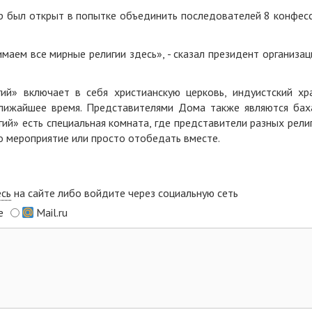
 был открыт в попытке объединить последователей 8 конфес
маем все мирные религии здесь», - сказал президент организац
й» включает в себя христианскую церковь, индуистский хр
ближайшее время. Представителями Дома также являются бах
гий» есть специальная комната, где представители разных рели
бо мероприятие или просто отобедать вместе.
есь
на сайте либо войдите через социальную сеть
e
Mail.ru