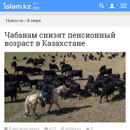
қаз
рус
Новости
›
В мире
Чабанам снизят пенсионный
возраст в Казахстане
8 месяцев назад
633
eldala.kz
0