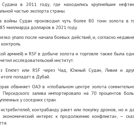
 Судана в 2011 году, где находились крупнейшие нефтя
льной частью экспорта страны.
а войны Судан производил чуть более 80 тонн золота в г
,85 миллиарда долларов в 2021 году.
зко упало после начала боевых действий, и, согласно недавн
 контроль.
кой армией) и RSF в добыче золота и торговле также была од
метил исследовательский институт.
рез Египет или RSF через Чад, Южный Судан, Ливия и дру
 итоге попадёт в Дубай.
орая обвиняет ОАЭ в «глобальном центре золота сомнительн
о Персидского залива импортировало на 70 процентов бол
упленных у соседних стран.
истребителей, контрабанду ракет или покупку дронов, но и д
 экономический интерес к продолжению конфликта», — ска
ета.