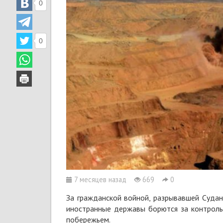
0
0
7 месяцев назад
669
0
За гражданской войной, разрывавшей Судан
иностранные державы борются за контроль
побережьем.