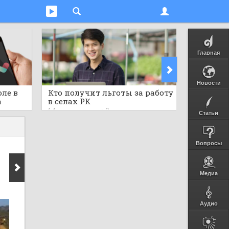
Главная
Новости
юле в
Кто получит льготы за работу
Компле
a
в селах РК
Самарк
висов
посетил
14 часов назад
0
14 часов 
Статьи
 к
челове
ам
Вопросы
Медиа
Аудио