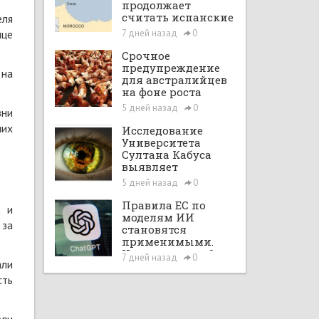
продолжает
считать испанские
еля
анклавы своими
нце
7 дней назад
0
территориями
Срочное
предупреждение
 на
для австралийцев
на фоне роста
случаев птичьего
5 дней назад
0
зни
гриппа на фоне
ших
опасений
Исследование
передачи вируса
Университета
людьми
Султана Кабуса
выявляет
ключевые
5 дней назад
0
причины
задержки
Правила ЕС по
и и
сообщения о
моделям ИИ
 за
жестоком
становятся
обращении с
применимыми.
детьми
Что изменится?
7 дней назад
0
али
сть