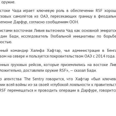
 оружие.
стоке Чада играет ключевую роль в обеспечении RSF хоро
рузовых самолётов из ОАЭ, пересекающих границу в феодаль
егионе Дарфур, согласно сообщениям ООН.
истами восточная Ливия вытеснила Чад как основной эмиратс
дин Бади, исследователь Глобальной инициативы по борьб
ностью.
енный командир Халифа Хафтар, чья администрация в Бенг
ом на севере и пользуется покровительством ОАЭ с 2014 года.
енных грузовых рейсов, которые приземлились на востоке Ли
ложительно, доставляли оружие RSF», — сказал Бади.
о агентства The Sentry говорится, что Хафтар «был ключе
и всей войны из-за своей «глубокой лояльности к правительс
RSF перемещаться и проводить операции в Дарфуре, говоритс