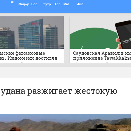
Фаджр
Восход
Зухр
Аср
Магриб
Иша
мские финансовые
Саудовская Аравия: в и
вы Индонезии достигли
приложение Tawakkaln
рдных в 3 131 триллион
добавлено 40 новых сер
ов назад
0
14 часов назад
0
 в 2025 году
для облегчения доступа
государственным услуг
Судана разжигает жестокую
у