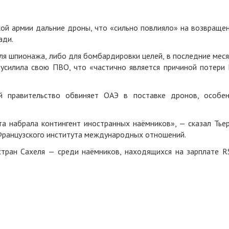
кой армии дальние дроны, что «сильно повлияло» на возвраще
ади.
ля шпионажа, либо для бомбардировки целей, в последние мес
усилила свою ПВО, что «частично является причиной потери 
 правительство обвиняет ОАЭ в поставке дронов, особе
та набрала контингент иностранных наёмников», — сказал Тье
Французского института международных отношений.
стран Сахеля — среди наёмников, находящихся на зарплате R