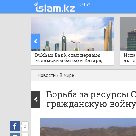
қаз
рус
Dukhan Bank стал первым
Исла
исламским банком Катара,
акти
запустившим Kinexys
реко
14 часов назад
0
14 час
рупий
Новости
›
В мире
Борьба за ресурсы 
гражданскую войн
0