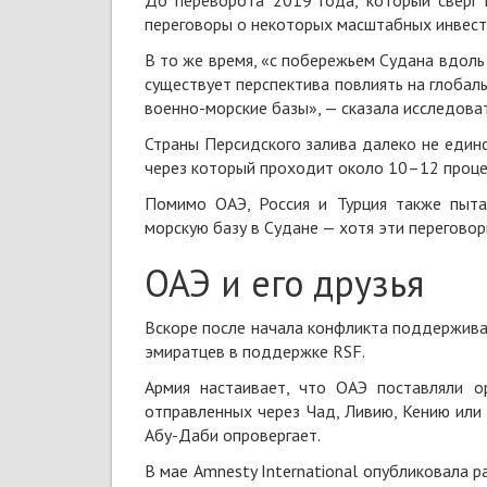
До переворота 2019 года, который сверг 
переговоры о некоторых масштабных инвести
В то же время, «с побережьем Судана вдол
существует перспектива повлиять на глобаль
военно-морские базы», — сказала исследова
Страны Персидского залива далеко не един
через который проходит около 10–12 проце
Помимо ОАЭ, Россия и Турция также пытал
морскую базу в Судане — хотя эти перегово
ОАЭ и его друзья
Вскоре после начала конфликта поддержива
эмиратцев в поддержке RSF.
Армия настаивает, что ОАЭ поставляли 
отправленных через Чад, Ливию, Кению или
Абу-Даби опровергает.
В мае Amnesty International опубликовала 