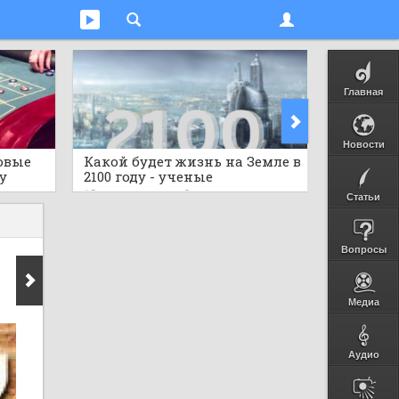
Главная
Новости
овые
Какой будет жизнь на Земле в
Предст
у
2100 году - ученые
исполь
гов
шокировали прогнозом
бутылок
15 часов назад
0
15 часов 
Статьи
Вопросы
Медиа
Аудио