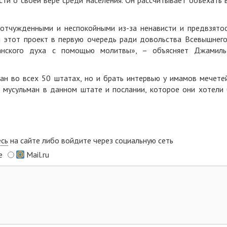
ти о своей вере среди населения. Он рассчитывает объехать 
 отчужденными и неспокойными из-за ненависти и предвзято
л этот проект в первую очередь ради довольства Всевышнего
анского духа с помощью молитвы», – объясняет Джамил
ан во всех 50 штатах, но и брать интервью у имамов мечете
и мусульман в данном штате и послании, которое они хотели
есь
на сайте либо войдите через социальную сеть
e
Mail.ru