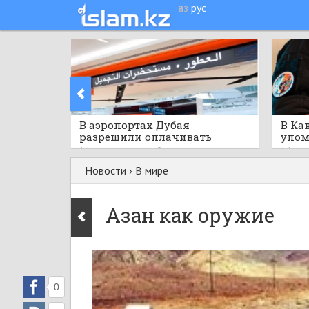
қаз
рус
​В аэропортах Дубая
В Ка
разрешили оплачивать
упом
покупки криптовалютой
публ
14 часов назад
0
14 час
меро
Новости
›
В мире
Азан как оружие
0