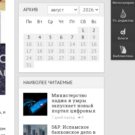
Фотогалерея
АРХИВ
Пн
Вт
Ср
Чт
Пт
Сб
Вс
Гл. редактор
1
2
3
4
5
6
7
8
9
Блоги
10
11
12
13
14
15
16
17
18
19
20
21
22
23
Библиотека
24
25
26
27
28
29
30
31
НАИБОЛЕЕ ЧИТАЕМЫЕ
Министерство
хаджа и умры
запускает новый
портал цифровых
, и
интеграций
7 дней назад
0
S&P: Исламское
ком
банковское дело в