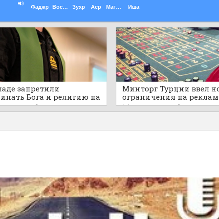
Фаджр
Восход
Зухр
Аср
Магриб
Иша
наде запретили
Минторг Турции ввел н
инать Бога и религию на
ограничения на реклам
ичных военных
азартных игр и астроло
ов назад
0
14 часов назад
0
приятиях