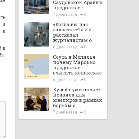
все
Саудовской Аравии
продолжает
расширяться при
7 дней назад
0
сти
поддержке Vision
2030 и рыночных
, а
«Когда вы нас
реформ
захватите?» ИИ
ь в
рассказал
журналистам о
планах по
6 дней назад
0
й в
покорению мира в
 бы
большом интервью
Сеута и Мелилья:
с ChatGPT
почему Марокко
продолжает
считать испанские
анклавы своими
6 дней назад
0
территориями
Кувейт ужесточает
правила для
ювелиров в рамках
борьбы с
отмыванием денег
7 дней назад
0