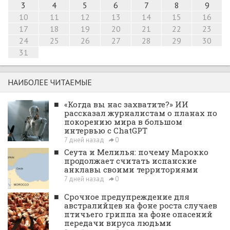
3
4
5
6
7
8
9
10
11
12
13
14
15
16
17
18
19
20
21
22
23
24
25
26
27
28
29
30
31
НАИБОЛЕЕ ЧИТАЕМЫЕ
■
«Когда вы нас захватите?» ИИ
рассказал журналистам о планах по
покорению мира в большом
интервью с ChatGPT
7 дней назад
0
■
Сеута и Мелилья: почему Марокко
продолжает считать испанские
анклавы своими территориями
7 дней назад
0
■
Срочное предупреждение для
австралийцев на фоне роста случаев
птичьего гриппа на фоне опасений
передачи вируса людьми