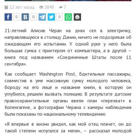
12 лет назад
3849
7
0
0
0
21-летний Алисив Черан на днях сел в электричку,
направлявшуюся в столицу Дании, ничего не подозревая об
ожидающем его испытании. У одной руке у него была
большая сумка с принтером от компьютера, а в другой –
книга под названием «Соединенные Штаты после 11
сентября».
Как сообщает Washington Post, бдительные пассажиры,
совместив в уме массивную сумку молодого человека,
бороду на его лице и название книги, в которую он
углубился, решили вызвать полицию. В результате датские
правоохранительные органы ввели план «перехват» в
Копенгагене, а фотографии Черана с камеры наблюдения
были показаны по национальному телевидению.
«Я впервые в жизни увидел, как мой отец плачет, он до
такой степени испугался за меня», – рассказал молодой