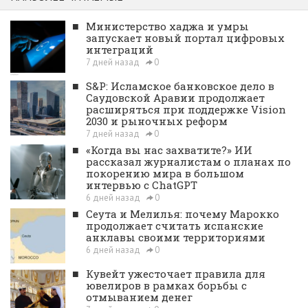
■
Министерство хаджа и умры
запускает новый портал цифровых
интеграций
7 дней назад
0
■
S&P: Исламское банковское дело в
Саудовской Аравии продолжает
расширяться при поддержке Vision
2030 и рыночных реформ
7 дней назад
0
■
«Когда вы нас захватите?» ИИ
рассказал журналистам о планах по
покорению мира в большом
интервью с ChatGPT
6 дней назад
0
■
Сеута и Мелилья: почему Марокко
продолжает считать испанские
анклавы своими территориями
6 дней назад
0
■
Кувейт ужесточает правила для
ювелиров в рамках борьбы с
отмыванием денег