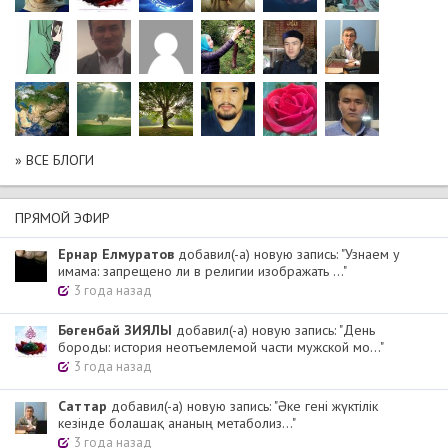
» ВСЕ БЛОГИ
ПРЯМОЙ ЭФИР
Ернар Елмуратов
добавил(-а) новую запись: "Узнаем у
имама: запрещено ли в религии изображать ..."
3 года назад
Бөгенбай ЗИЯЛЫ
добавил(-а) новую запись: "День
бороды: история неотъемлемой части мужской мо..."
3 года назад
Cаттар
добавил(-а) новую запись: "Әке гені жүктілік
кезінде болашақ ананың метаболиз..."
3 года назад