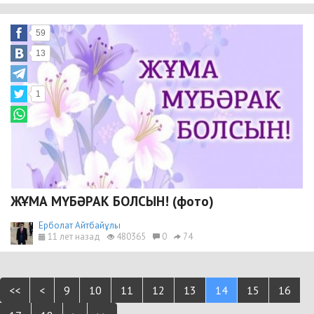
59
13
1
ЖҰМА МҮБӘРАК БОЛСЫН! (фото)
Ерболат Айтбайұлы
11 лет назад
480365
0
74
<<
<
9
10
11
12
13
14
15
16