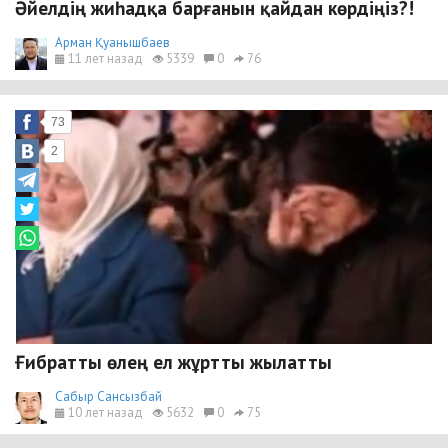
Әйелдің жиһадқа барғанын қайдан көрдіңіз?!
Арман Қуанышбаев
11 лет назад
5339
0
76
73
2
Ғибратты өлең ел жұртты жылатты
Сабыр Сансызбай
10 лет назад
5632
0
75