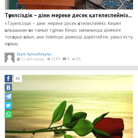
Тәуелсіздік – діни мереке десек қателеспейміз...
«Тәуелсіздік – діни мереке десек қателеспейміз. Кешегі
қылышынан қан тамып тұрған Кеңес заманында дінімізге
тосқауыл қойып, ана тілімізде дінімізді дәріптейтін, уағыз есту,
оқулық...
Берік Арғынбекұлы
11 лет назад
5149
4
84
83