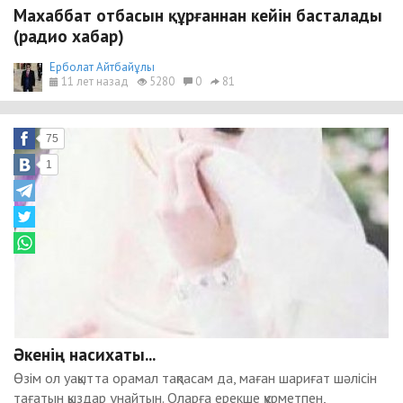
Махаббат отбасын құрғаннан кейін басталады
(радио хабар)
Ерболат Айтбайұлы
11 лет назад
5280
0
81
75
1
Әкенің насихаты...
Өзім ол уақытта орамал тақпасам да, маған шариғат шәлісін
тағатын қыздар ұнайтын. Оларға ерекше құрметпен,