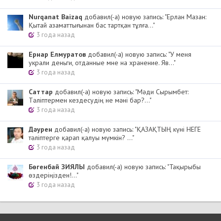
Nurqanat Baizaq
добавил(-а) новую запись: "Ерлан Мазан:
Қытай азаматтығынан бас тартқан тұлға..."
3 года назад
Ернар Елмуратов
добавил(-а) новую запись: "У меня
украли деньги, отданные мне на хранение. Яв..."
3 года назад
Cаттар
добавил(-а) новую запись: "Мәди Сырымбет:
Тәліптермен кездесудің не мәні бар?..."
3 года назад
Дәурен
добавил(-а) новую запись: "ҚАЗАҚТЫҢ күні НЕГЕ
тәліптерге қарап қалуы мүмкін? ..."
3 года назад
Бөгенбай ЗИЯЛЫ
добавил(-а) новую запись: "Тақырыбы
өздеріңізден!..."
3 года назад