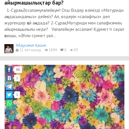
айырмашылықтар бар?
1-Сұрақ: Әссәләмуғалейкум! Осы біздер өзімізді «Мәтуриди
ақидасындамыз» дейміз? Ал, өздерін «салафпыз» деп
жүргендер қай ақидада? 2-Сұрақ: Мәтуриди мен сәләфизмнің
айырмашылығы неде? Уағалейкум әссәләм! Құрметті сауал
қоюшы, «Әһли сүннет уәл...
Абдусамат Қасым
11 лет назад
5694
0
89
86
1
1