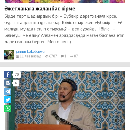
Әжетханаға жалаңбас кірме
Бірде төрт шадиярдың бірі – Әубәкір дәретханаға кірсе,
бұрышта қолында құрығы бар Ібіліс отыр екен. Әубәкір: – Ей,
малғұн, мұнда неғып отырсың? – деп сұрайды. Ібіліс: –
Білмеуші ме едің? Алламен араздасқанда маған баспана етіп
дәретхананы берген. Мен өзімнің...
jannur kokebaeva
11 лет назад
6787
1
87
76
4