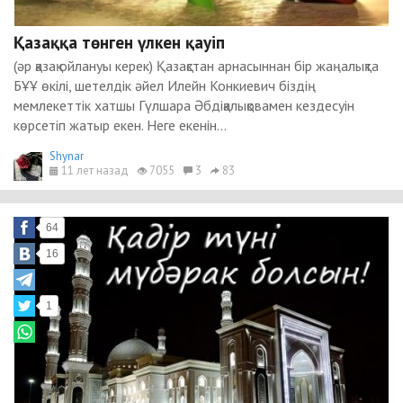
Қазаққа төнген үлкен қауіп
(әр қазақ ойлануы керек) Қазақстан арнасыннан бір жаңалықта
БҰҰ өкілі, шетелдік әйел Илейн Конкиевич біздің
мемлекеттік хатшы Гүлшара Әбдіқалықовамен кездесуін
көрсетіп жатыр екен. Неге екенін...
Shynar
11 лет назад
7055
3
83
64
16
1