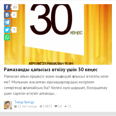
63
1
7
Рамазанды қапысыз өткізу үшін 30 кеңес
Рамазан айын кіршіксіз және ешқандай қапысыз өткізгің келе
ме? Молынан жасалған ауызашарлардың кесірінен
семіргенді қаламайсың ба? Келесі күні шаршап, болдырмау
үшін сәресін өткізіп алғанды...
Тимур Бектұр
11 лет назад
14833
10
71