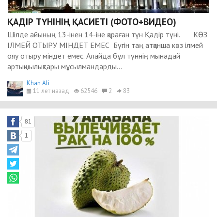
ҚАДІР ТҮНІНІҢ ҚАСИЕТІ (ФОТО+ВИДЕО)
Шілде айының 13-інен 14-іне қараған түн Қадір түні. КӨЗ
ІЛМЕЙ ОТЫРУ МІНДЕТ ЕМЕС Бүгін таң атқанша көз ілмей
ояу отыру міндет емес. Алайда бұл түннің мынадай
артықшылықтары мұсылмандарды...
Khan Ali
11 лет назад
62546
2
83
81
1