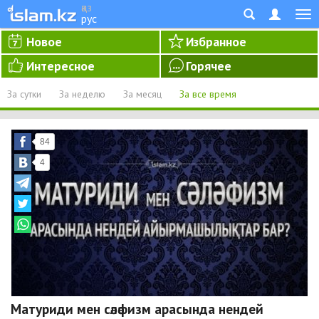
қаз
рус
Новое
Избранное
Интересное
Горячее
За сутки
За неделю
За месяц
За все время
84
4
Матуриди мен сәләфизм арасында нендей