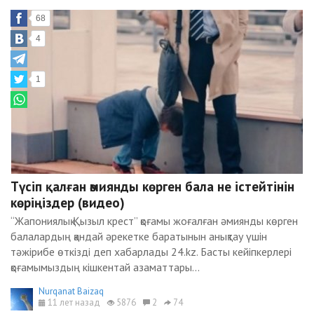
68
4
1
Түсіп қалған әмиянды көрген бала не істейтінін
көріңіздер (видео)
“Жапониялық Қызыл крест” қоғамы жоғалған әмиянды көрген
балалардың қандай әрекетке баратынын анықтау үшін
тәжірибе өткізді деп хабарлады 24.kz. Басты кейіпкерлері
қоғамымыздың кішкентай азаматтары...
Nurqanat Baizaq
11 лет назад
5876
2
74