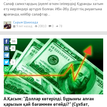
Сәләф салихтардың (әуелгі өткен ізгілердің) Құранды хатым
ету мерзімдері әртүрлі болған. Ибн Әбу Дәуіттің риуаятына
қарағанда, кейбір сәләфтар...
Сырым Шәкизада
9 лет назад
20810
0
78
66
8
1
А.Қасым: "Доллар көтерілді. Бұрынғы алған
қарызын қай бағаммен өтейді?" (Сұхбат,