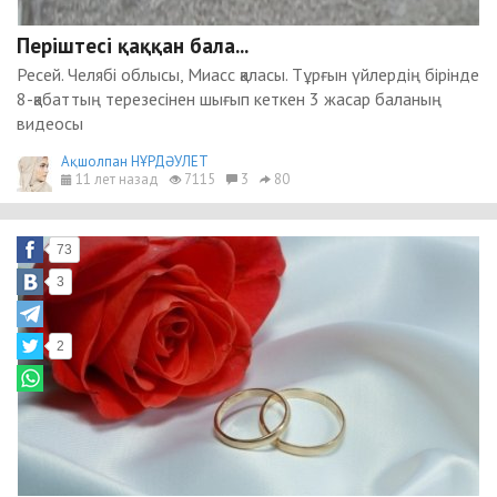
Періштесі қаққан бала...
Ресей. Челябі облысы, Миасс қаласы. Тұрғын үйлердің бірінде
8-қабаттың терезесінен шығып кеткен 3 жасар баланың
видеосы
Ақшолпан НҰРДӘУЛЕТ
11 лет назад
7115
3
80
73
3
2