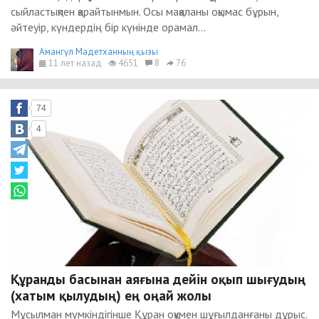
сыйластықпен қарайтынмын. Осы мақаланы оқымас бұрын,
әйтеуір, күндердің бір күнінде орамал...
Амангүл Мадетханның қызы
11 лет назад
4651
8
76
74
4
Құранды басынан аяғына дейін оқып шығудың
(хатым қылудың) ең оңай жолы
Мұсылман мүмкіндігінше Құран оқумен шұғылданғаны дұрыс.