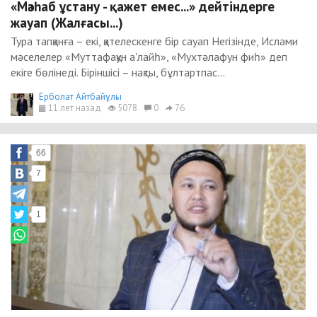
«Мәзһаб ұстану - қажет емес...» дейтіндерге
жауап (Жалғасы...)
Тура тапқанға – екі, қателескенге бір сауап Негізінде, Ислами
мәселелер «Муттафақун а'лайһ», «Мухтәлафун фиһ» деп
екіге бөлінеді. Біріншісі – нақты, бұлтартпас...
Ерболат Айтбайұлы
11 лет назад
5078
0
76
66
7
1