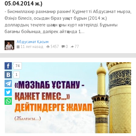
05.04.2014 ж.)
- Бисмилләхир рахманир рахим! Құрметті Абдусамат мырза,
Өзіңіз білесіз, осыдан бірәз уақыт бұрын (2014 ж.)
доллардың теңгеге шаққан құны күрт көтерілді. Бұрынғы
бағамы бойынша, дәлірек айтқанда 1...
Абдусамат Қасым
11 лет назад
5457
0
77
74
1