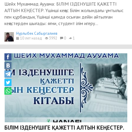
Шейх Мухаммад Аууама: БІЛІМ ІЗДЕНУШІГЕ ҚАЖЕТТІ
АЛТЫН КЕҢЕСТЕР. Үшінші кеңес Білім жолындағы ұмтылыс
пен құрбандық Үшінші қағида осыған дейін айтылған
кеңестерден шығады: яғни, студент ілім игеру...
Нурлыбек Сабыргалиев
10 лет назад
3992
0
1
БІЛІМ ІЗДЕНУШІГЕ ҚАЖЕТТІ АЛТЫН КЕҢЕСТЕР.