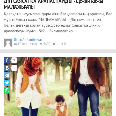
ДІН САЯСАТҚА АРАЛАСПАЙДЫ - Ержан қажы
МАЛҒАЖЫҰЛЫ
Қазақстан мұсылмандары діни басқармасының төрағасы, Бас
мүфтиЕржан қажы МАЛҒАЖЫҰЛЫ – Дін мемлекеттен
бөлек дегенді қалай түсіндірер едіңіз? Саясатқа діннің
араласпауы мүмкін бе? – Бисмилләһир...
Берік Арғынбекұлы
10 лет назад
4600
1
0
3
1