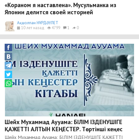
«Кораном я наставлена». Мусульманка из
Японии делится своей историей
Ақшолпан НҰРДӘУЛЕТ
10 лет назад
4799
1
0
Шейх Мухаммад Аууама: БІЛІМ ІЗДЕНУШІГЕ
ҚАЖЕТТІ АЛТЫН КЕҢЕСТЕР. Төртінші кеңеc
Шейх Мухаммад Аууама: БІЛІМ ІЗДЕНУШІГЕ ҚАЖЕТТІ