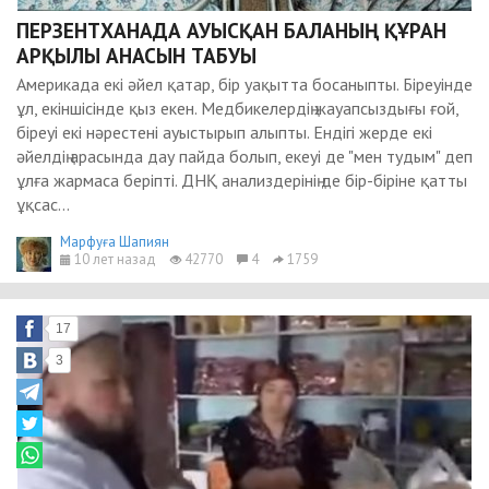
ПЕРЗЕНТХАНАДА АУЫСҚАН БАЛАНЫҢ ҚҰРАН
АРҚЫЛЫ АНАСЫН ТАБУЫ
Америкада екі әйел қатар, бір уақытта босаныпты. Біреуінде
ұл, екіншісінде қыз екен. Медбикелердің жауапсыздығы ғой,
біреуі екі нәрестені ауыстырып алыпты. Ендігі жерде екі
әйелдің арасында дау пайда болып, екеуі де "мен тудым" деп
ұлға жармаса беріпті. ДНҚ анализдерінің де бір-біріне қатты
ұқсас...
Марфуға Шапиян
10 лет назад
42770
4
1759
17
3