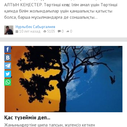
АЛТЫН КЕҢЕСТЕР. Төртінші кеңеc Ілім амал үшін Төртінші
қағида білім жолындағылар үшін қаншалықты қатысты
болса, барша мұсылмандарға де соншалықты...
Нурлыбек Сабыргалиев
10 лет назад
5105
0
0
Қас түзеймін деп...
Жанының дертіне шипа тапсын, жүгенсіз кеткен