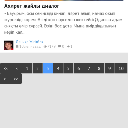
Ахирет жайлы диалог
- Бауырым, осы сенің өзіңді қинап, дәрет алып, намаз оқып
жүргеніңді көрем. Өзіңді көп нәрседен шектейсің. Оданша адам
сияқты өмір сүрсей. Өзіңді бос ұста. Мына өмірдің қызығын
көріп қал....
Данияр Жігітбек
10 лет назад
7179
0
1
<<
<
1
2
3
4
5
6
7
8
9
10
>
>>