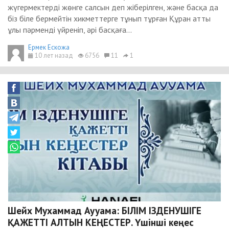
жүгермектерді жөнге салсын деп жіберілген, және басқа да
біз біле бермейтін хикметтерге тұнып тұрған Құран атты
ұлы пәрменді үйреніп, әрі басқаға...
Ермек Ескожа
10 лет назад
6756
11
1
Шейх Мухаммад Аууама: БІЛІМ ІЗДЕНУШІГЕ
ҚАЖЕТТІ АЛТЫН КЕҢЕСТЕР. Үшінші кеңес