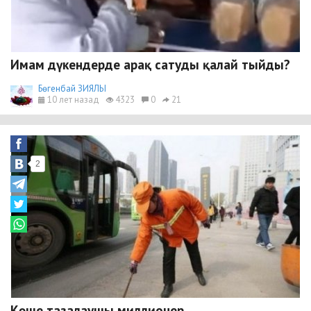
Имам дүкендерде арақ сатуды қалай тыйды?
Бөгенбай ЗИЯЛЫ
10 лет назад
4323
0
21
2
Көше тазалаушы миллионер