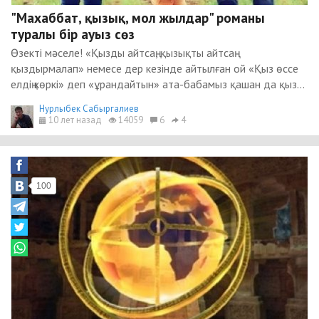
"Махаббат, қызық, мол жылдар" романы
туралы бір ауыз сөз
Өзекті мәселе! «Қызды айтсаң, қызықты айтсаң
қыздырмалап» немесе дер кезінде айтылған ой «Қыз өссе
елдің көркі» деп «ұрандайтын» ата-бабамыз қашан да қыз...
Нурлыбек Сабыргалиев
10 лет назад
14059
6
4
100