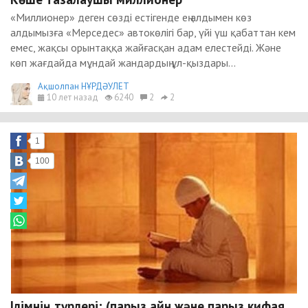
«Миллионер» деген сөзді естігенде ең алдымен көз
алдымызға «Мерседес» автокөлігі бар, үйі үш қабаттан кем
емес, жақсы орынтаққа жайғасқан адам елестейді. Және
көп жағдайда мұндай жандардың ұл-қыздары...
Ақшолпан НҰРДӘУЛЕТ
10 лет назад
6240
2
2
1
100
Ілімнің түрлері; (парыз айн және парыз кифая