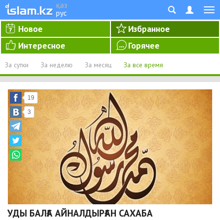
қаз
рус
Новое
Избранное
Интересное
Горячее
За сутки
За неделю
За месяц
За все время
19
3
УДЫ БАЛҒА АЙНАЛДЫРҒАН САХАБА