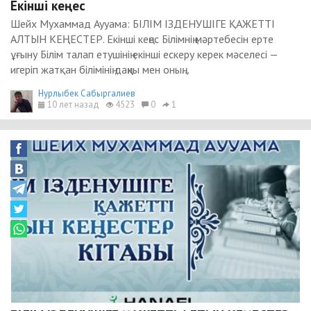
Екінші кеңес
Шейх Мухаммад Аууама: БІЛІМ ІЗДЕНУШІГЕ ҚАЖЕТТІ
АЛТЫН КЕҢЕСТЕР. Екінші кеңес Білімнің мәртебесін ерте
ұғыну Білім талап етушінің екінші ескеру керек мәселесі —
игеріп жатқан білімінің даңқы мен оның...
Нурлыбек Сабыргалиев
10 лет назад
4523
0
1