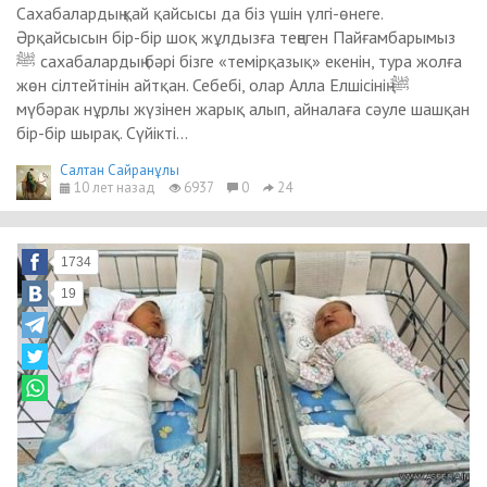
Сахабалардың қай қайсысы да біз үшін үлгі-өнеге.
Әрқайсысын бір-бір шоқ жұлдызға теңеген Пайғамбарымыз
ﷺ сахабалардың бәрі бізге «темірқазық» екенін, тура жолға
жөн сілтейтінін айтқан. Себебі, олар Алла Елшісінің ﷺ
мүбәрак нұрлы жүзінен жарық алып, айналаға сәуле шашқан
бір-бір шырақ. Сүйікті...
Салтан Сайранұлы
10 лет назад
6937
0
24
1734
19