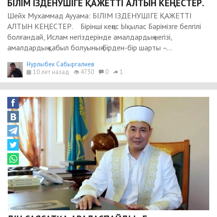
БІЛІМ ІЗДЕНУШІГЕ ҚАЖЕТТІ АЛТЫН КЕҢЕСТЕР.
Шейх Мухаммад Аууама: БІЛІМ ІЗДЕНУШІГЕ ҚАЖЕТТІ
АЛТЫН КЕҢЕСТЕР. Бірінші кеңес Ықылас Бәрімізге белгілі
болғандай, Ислам негіздерінде амалдардың негізі,
амалдардың қабыл болуының бірден-бір шарты –...
Нурлыбек Сабыргалиев
10 лет назад
4730
0
1