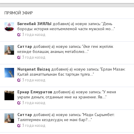
ПРЯМОЙ ЭФИР
Бөгенбай ЗИЯЛЫ
добавил(-а) новую запись: "День
бороды: история неотъемлемой части мужской мо..."
3 года назад
Cаттар
добавил(-а) новую запись: "Әке гені жүктілік
кезінде болашақ ананың метаболиз..."
3 года назад
Nurqanat Baizaq
добавил(-а) новую запись: "Ерлан Мазан:
Қытай азаматтығынан бас тартқан тұлға..."
3 года назад
Ернар Елмуратов
добавил(-а) новую запись: "У меня
украли деньги, отданные мне на хранение. Яв..."
3 года назад
Cаттар
добавил(-а) новую запись: "Мәди Сырымбет:
Тәліптермен кездесудің не мәні бар?..."
3 года назад