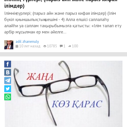
ілімдер)
Ілімнің түрлері; (парыз айн және парыз кифая ілімдер) (Ілім
бүкіл қиыншылықтың шешімі - 4) Алла елшісі саллалаһу
алайһи уа сәллам тақырыбымызға қатысты: «Ілім талап ету
әрбір мұсылман ер мен әйелге...
adil zhanenuly
10 лет назад
10785
1
100