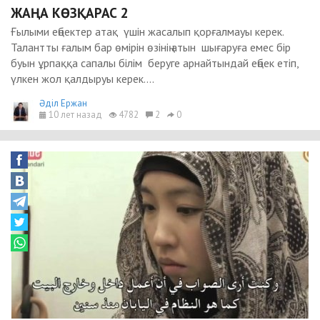
ЖАҢА КӨЗҚАРАС 2
Ғылыми еңбектер атақ үшін жасалып қорғалмауы керек.
Талантты ғалым бар өмірін өзінің атын шығаруға емес бір
буын ұрпаққа сапалы білім беруге арнайтындай еңбек етіп,
үлкен жол қалдыруы керек....
Әділ Ержан
10 лет назад
4782
2
0