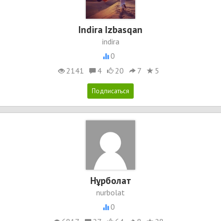
Indira Izbasqan
indira
0
2141
4
20
7
5
Нұрболат
nurbolat
0