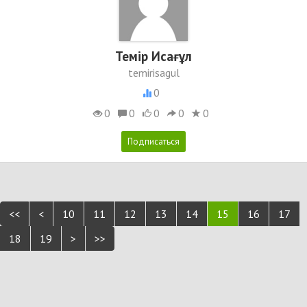
Темір Исағұл
temirisagul
0
0
0
0
0
0
<<
<
10
11
12
13
14
15
16
17
18
19
>
>>