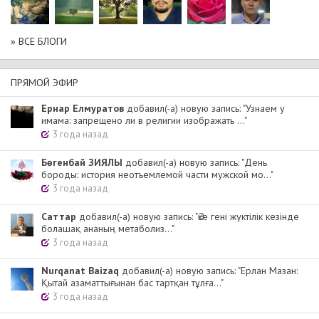
» ВСЕ БЛОГИ
ПРЯМОЙ ЭФИР
Ернар Елмуратов
добавил(-а) новую запись: "Узнаем у
имама: запрещено ли в религии изображать ..."
3 года назад
Бөгенбай ЗИЯЛЫ
добавил(-а) новую запись: "День
бороды: история неотъемлемой части мужской мо..."
3 года назад
Cаттар
добавил(-а) новую запись: "Әке гені жүктілік кезінде
болашақ ананың метаболиз..."
3 года назад
Nurqanat Baizaq
добавил(-а) новую запись: "Ерлан Мазан:
Қытай азаматтығынан бас тартқан тұлға..."
3 года назад