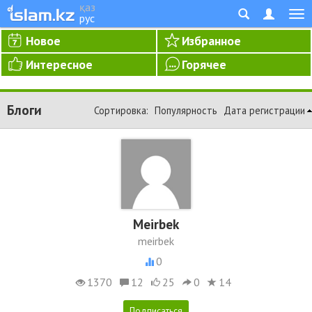
қаз
рус
Новое
Избранное
Интересное
Горячее
Блоги
Сортировка:
Популярность
Дата регистрации
Meirbek
meirbek
0
1370
12
25
0
14