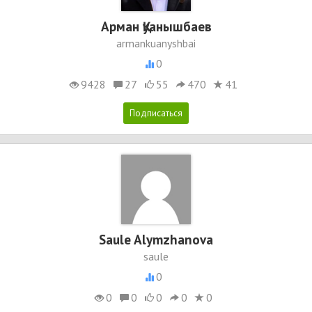
Арман Қуанышбаев
armankuanyshbai
0
9428
27
55
470
41
Saule Alymzhanova
saule
0
0
0
0
0
0