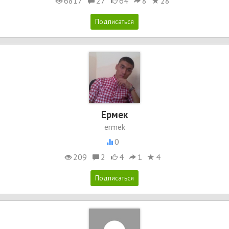
6817
27
64
8
28
Ермек
ermek
0
209
2
4
1
4