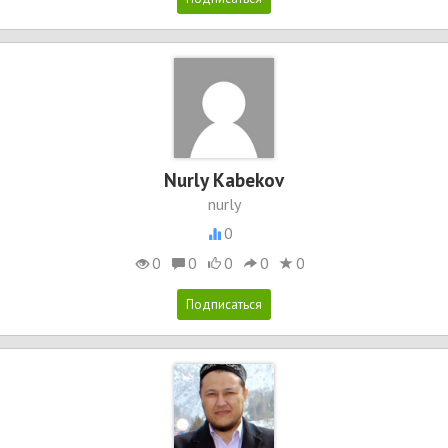
Nurly Kabekov
nurly
0
0
0
0
0
0