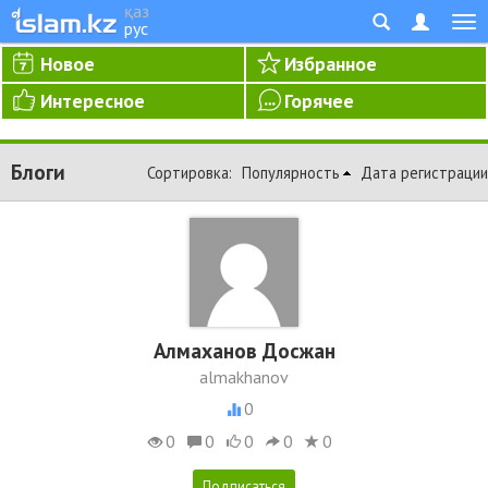
қаз
рус
Новое
Избранное
Интересное
Горячее
Блоги
Сортировка:
Популярность
Дата регистрации
Алмаханов Досжан
almakhanov
0
0
0
0
0
0