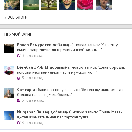
» ВСЕ БЛОГИ
ПРЯМОЙ ЭФИР
Ернар Елмуратов
добавил(-а) новую запись: "Узнаем у
имама: запрещено ли в религии изображать ..."
3 года назад
Бөгенбай ЗИЯЛЫ
добавил(-а) новую запись: "День бороды:
история неотъемлемой части мужской мо..."
3 года назад
Cаттар
добавил(-а) новую запись: "Әке гені жүктілік кезінде
болашақ ананың метаболиз..."
3 года назад
Nurqanat Baizaq
добавил(-а) новую запись: "Ерлан Мазан:
Қытай азаматтығынан бас тартқан тұлға..."
3 года назад