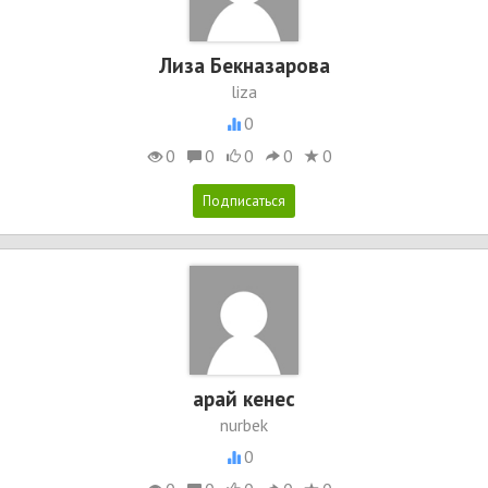
Лиза Бекназарова
liza
0
0
0
0
0
0
арай кенес
nurbek
0