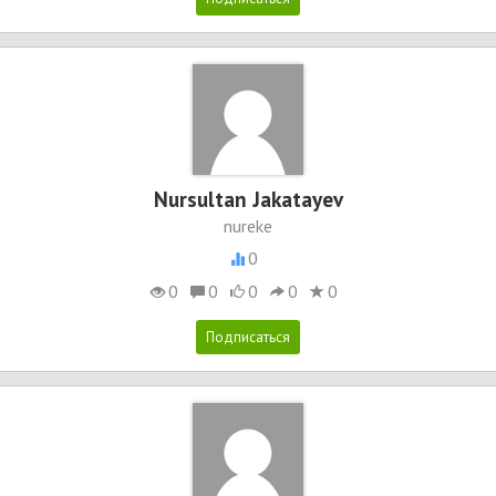
Nursultan Jakatayev
nureke
0
0
0
0
0
0