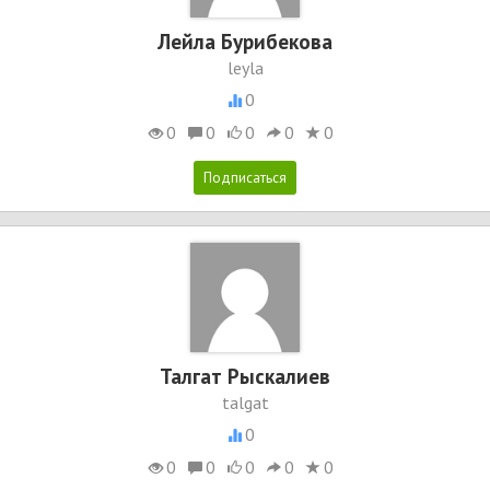
Лейла Бурибекова
leyla
0
0
0
0
0
0
Талгат Рыскалиев
talgat
0
0
0
0
0
0