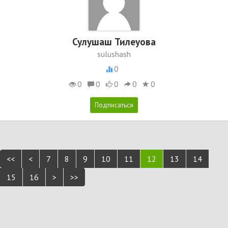
Сулушаш Тилеуова
sulushash
0
0
0
0
0
0
<<
<
7
8
9
10
11
12
13
14
15
16
>
>>