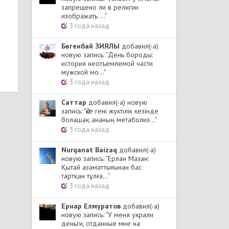
запрещено ли в религии
изображать ..."
3 года назад
Бөгенбай ЗИЯЛЫ
добавил(-а)
1
новую запись: "День бороды:
история неотъемлемой части
мужской мо..."
3 года назад
Cаттар
добавил(-а) новую
запись: "Әке гені жүктілік кезінде
болашақ ананың метаболиз..."
3 года назад
Nurqanat Baizaq
добавил(-а)
новую запись: "Ерлан Мазан:
Қытай азаматтығынан бас
тартқан тұлға..."
3 года назад
Ернар Елмуратов
добавил(-а)
новую запись: "У меня украли
деньги, отданные мне на