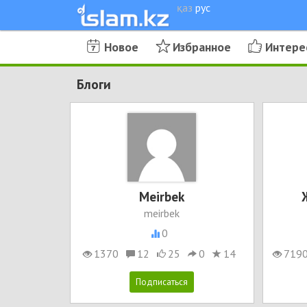
қаз
рус
Новое
Избранное
Интере
Блоги
Meirbek
meirbek
0
1370
12
25
0
14
719