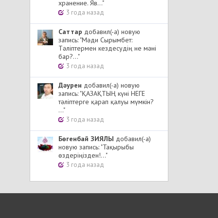
хранение. Яв..."
3 года назад
Cаттар
добавил(-а) новую
запись: "Мәди Сырымбет:
Тәліптермен кездесудің не мәні
бар?..."
3 года назад
Дәурен
добавил(-а) новую
запись: "ҚАЗАҚТЫҢ күні НЕГЕ
тәліптерге қарап қалуы мүмкін?
..."
3 года назад
Бөгенбай ЗИЯЛЫ
добавил(-а)
новую запись: "Тақырыбы
өздеріңізден!..."
3 года назад