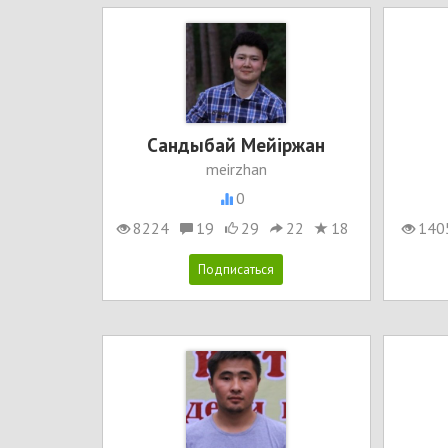
Сандыбай Мейіржан
meirzhan
0
8224
19
29
22
18
140