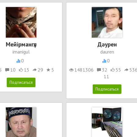
Мейірмангүл
Дәурен
imanigul
dauren
0
0
5
10
15
29
5
1481306
32
55
53
11