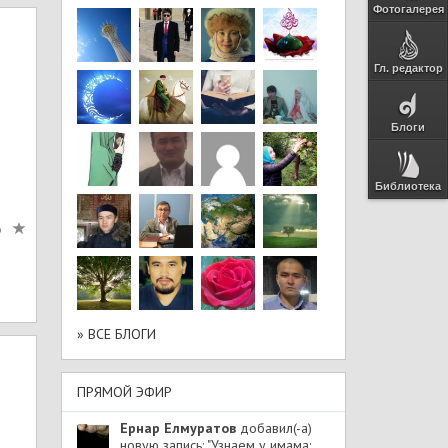
Фотогалерея
Гл. редактор
Блоги
Библиотека
6
» ВСЕ БЛОГИ
ПРЯМОЙ ЭФИР
Ернар Елмуратов
добавил(-а)
новую запись: "Узнаем у имама: