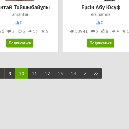
нтай Тойшыбайұлы
Ерсін Абу Юсуф
amantai
ersinamire
0
0
26
2
6
13
5
10941
3
8
4
8
9
10
11
12
13
14
>
>>