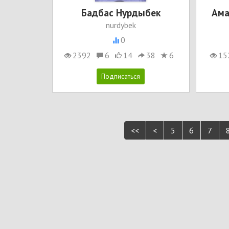
Бадбас Нурдыбек
Ама
nurdybek
0
2392
6
14
38
6
15
<<
<
5
6
7