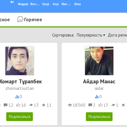
Фаджр
Восход
Зухр
Аср
Магриб
Иша
сное
Горячее
Сортировка:
Популярность
Дата реги
Жомарт Тұрапбек
Айдар Манас
zhomartsultan
aidar
0
0
0
12
16
13
11
18360
2
13
1