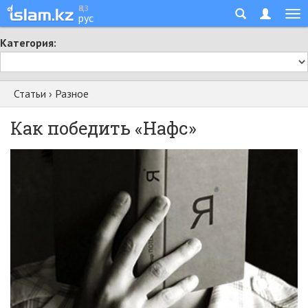
қаз
рус
Категория:
Статьи
›
Разное
Как победить «Нафс»