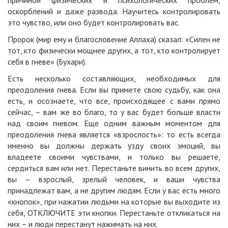
причиной физических и психологических проблем,
оскорблений и даже развода. Научитесь контролировать
это чувство, или оно будет контролировать вас.
Пророк (мир ему и благословение Аллаха) сказал: «Силен не
тот, кто физически мощнее других, а тот, кто контролирует
себя в гневе» (Бухари).
Есть несколько составляющих, необходимых для
преодоления гнева. Если вы примете свою судьбу, как она
есть, и осознаете, что все, происходящее с вами прямо
сейчас, – вам же во благо, то у вас будет больше власти
над своим гневом. Еще одним важным моментом для
преодоления гнева является «взрослость»: то есть всегда
именно вы должны держать узду своих эмоций, вы
владеете своими чувствами, и только вы решаете,
сердиться вам или нет. Перестаньте винить во всем других,
вы – взрослый, зрелый человек, и ваши чувства
принадлежат вам, а не другим людям. Если у вас есть много
«кнопок», при нажатии людьми на которые вы выходите из
себя, ОТКЛЮЧИТЕ эти кнопки. Перестаньте откликаться на
них – и люди перестанут нажимать на них.