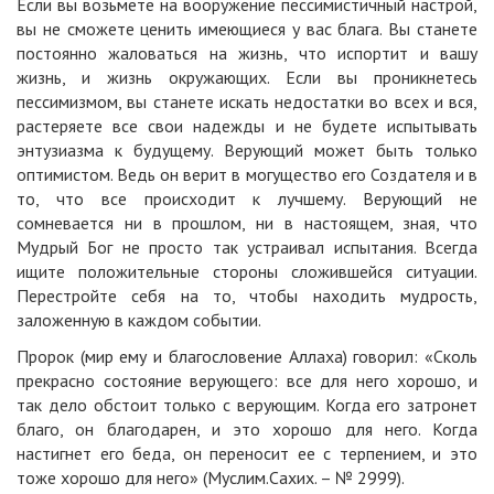
Если вы возьмете на вооружение пессимистичный настрой,
вы не сможете ценить имеющиеся у вас блага. Вы станете
постоянно жаловаться на жизнь, что испортит и вашу
жизнь, и жизнь окружающих. Если вы проникнетесь
пессимизмом, вы станете искать недостатки во всех и вся,
растеряете все свои надежды и не будете испытывать
энтузиазма к будущему. Верующий может быть только
оптимистом. Ведь он верит в могущество его Создателя и в
то, что все происходит к лучшему. Верующий не
сомневается ни в прошлом, ни в настоящем, зная, что
Мудрый Бог не просто так устраивал испытания. Всегда
ищите положительные стороны сложившейся ситуации.
Перестройте себя на то, чтобы находить мудрость,
заложенную в каждом событии.
Пророк (мир ему и благословение Аллаха) говорил: «Сколь
прекрасно состояние верующего: все для него хорошо, и
так дело обстоит только с верующим. Когда его затронет
благо, он благодарен, и это хорошо для него. Когда
настигнет его беда, он переносит ее с терпением, и это
тоже хорошо для него» (Муслим.Сахих. – № 2999).