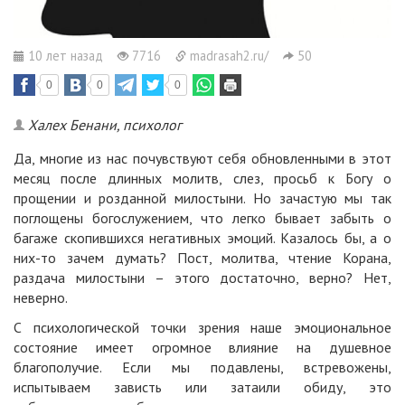
10 лет назад
7716
madrasah2.ru/
50
0
0
0
Халех Бенани, психолог
Да, многие из нас почувствуют себя обновленными в этот
месяц после длинных молитв, слез, просьб к Богу о
прощении и розданной милостыни. Но зачастую мы так
поглощены богослужением, что легко бывает забыть о
багаже скопившихся негативных эмоций. Казалось бы, а о
них-то зачем думать? Пост, молитва, чтение Корана,
раздача милостыни – этого достаточно, верно? Нет,
неверно.
С психологической точки зрения наше эмоциональное
состояние имеет огромное влияние на душевное
благополучие. Если мы подавлены, встревожены,
испытываем зависть или затаили обиду, это