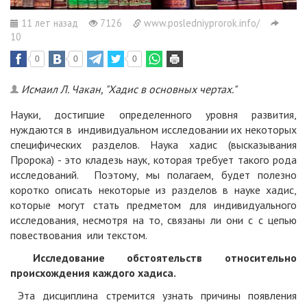
11 лет назад
7126
www.posledniyprorok.info/
10
0
0
0
Исмаил Л. Чакан, "Хадис в основных чертах."
Науки, достигшие определенного уровня развития,
нуждаются в индивидуальном исследовании их некоторых
специфических разделов. Наука хадис (высказывания
Пророка) - это кладезь наук, которая требует такого рода
исследований. Поэтому, мы полагаем, будет полезно
коротко описать некоторые из разделов в науке хадис,
которые могут стать предметом для индивидуального
исследования, несмотря на то, связаны ли они с с цепью
повествования или текстом.
Исследование обстоятельств относительно
происхождения каждого хадиса.
Эта дисциплина стремится узнать причины появления