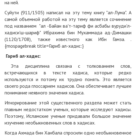
на ней.
Суйути (911/1505) написал на эту тему книгу "ал-Лума". А
самой объемной работой на эту тему является сочинение
под названием "ал -Байан ва'т-тариф фи асбабы вуруди'л-
хадиси'ш-шариф" Ибрахима бин Мухаммада ад-Димашки
(1120/1708), также известного как Ибн Гамза. .
{mospagebreak title=Гариб ал-хадис:}
Гариб ал-хадис:
Эта дисциплина связана с толкованием слов,
встречающихся в тексте хадиса, которые редко
используются и потому их трудно понять. Это является
своего рода глоссарием хадисов. Она обеспечивает лучшее
понимание неявного значения хадиса.
Игнорирование этой существенного раздела может стать
главным недостатком ученых, которые исследуют хадисы.
Поэтому, Исламские ученые придавали большое значение
изучению необыкновенных слов в хадисах.
Когда Ахмада бин Ханбала спросили одно необыкновенное