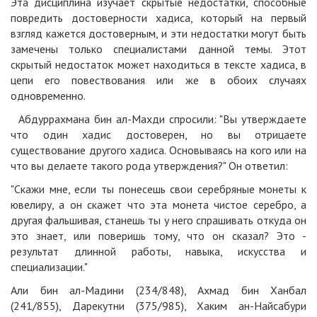
Эта дисциплина изучает скрытые недостатки, способные
повредить достоверности хадиса, который на первый
взгляд кажется достоверным, и эти недостатки могут быть
замечены только специалистами данной темы. Этот
скрытый недостаток может находиться в тексте хадиса, в
цепи его повествования или же в обоих случаях
одновременно.
Абдуррахмана бин ал-Махди спросили: "Вы утверждаете
что один хадис достоверен, но вы отрицаете
существование другого хадиса. Основываясь на кого или на
что вы делаете такого рода утверждения?" Он ответил:
"Скажи мне, если ты понесешь свои серебряные монеты к
ювелиру, а он скажет что эта монета чистое серебро, а
другая фальшивая, станешь ты у него спрашивать откуда он
это знает, или поверишь тому, что он сказал? Это -
результат длинной работы, навыка, искусства и
специализации."
Али бин ал-Мадини (234/848), Ахмад бин Ханбал
(241/855), Дарекутни (375/985), Хаким ан-Найсабури