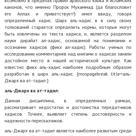
возможно в пределах правил арабского языка и исламских
канонов, что именно Пророк Мухаммад (да благословит
его Аллах и приветствует!) имел ввиду, говоря
определенный хадис. Шарх аль-хадис в в силу своих
толкований старается определить нормы, которые могут
быть извлечены из текста хадиса, и, является разделом
науки дирайат ал-хадис, основанной на понимании и
осознании хадисов (фикх ал-хадис). Работы ученых по
исследованию комментариев над книгами о хадисах заняли
достойное место в нашей исторической культуре. Как
известно фикх аль-хадис наиболее подробным образом
разработан в шарх аль-хадис. {mospagebreak title=аль-
Джарх ва ат-тадил:}
аль-Джарх ва ат-тадил:
Данная дисциплина, в определенных рамках,
рассматривает недостатки и достоинства передатчиков
хадисов. Точнее, выявляет степень достоверности и
надежности пересказчиков.
аль-Джарх ва ат-тадил является наиболее развитым среди