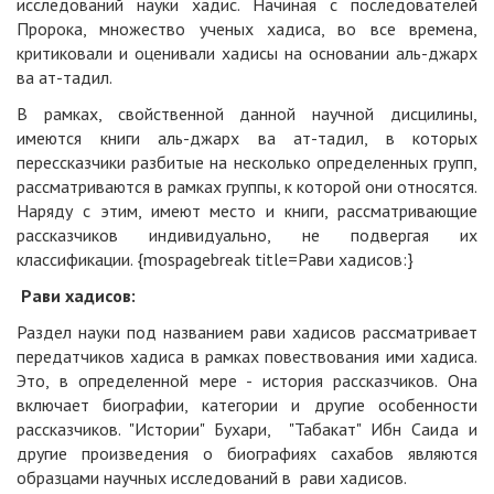
исследований науки хадис. Начиная с последователей
Пророка, множество ученых хадиса, во все времена,
критиковали и оценивали хадисы на основании аль-джарх
ва ат-тадил.
В рамках, свойственной данной научной дисцилины,
имеются книги аль-джарх ва ат-тадил, в которых
перессказчики разбитые на несколько определенных групп,
рассматриваются в рамках группы, к которой они относятся.
Наряду с этим, имеют место и книги, рассматривающие
рассказчиков индивидуально, не подвергая их
классификации. {mospagebreak title=Рави хадисов:}
Рави хадисов:
Раздел науки под названием рави хадисов рассматривает
передатчиков хадиса в рамках повествования ими хадиса.
Это, в определенной мере - история рассказчиков. Она
включает биографии, категории и другие особенности
рассказчиков. "Истории" Бухари, "Табакат" Ибн Саида и
другие произведения о биографиях сахабов являются
образцами научных исследований в рави хадисов.