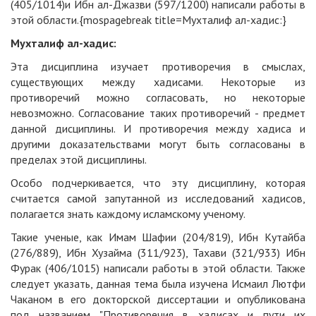
(405/1014)и Ибн ал-Джазви (597/1200) написали работы в
этой области.{mospagebreak title=Мухталиф ал-хадис:}
Мухталиф ал-хадис:
Эта дисциплина изучает противоречия в смыслах,
существующих между хадисами. Некоторые из
противоречий можно согласовать, но некоторые
невoзможно. Согласование таких противоречий - предмет
данной дисциплины. И противоречия между хадиса и
другими доказательствами могут быть согласованы в
пределах этой дисциплины.
Особо подчеркивается, что эту дисциплину, которая
считается самой запутанной из исследований хадисов,
полагается знать каждому исламскому ученому.
Такие ученые, как Имам Шафии (204/819), Ибн Кутайба
(276/889), Ибн Хузайма (311/923), Тахави (321/933) Ибн
Фурак (406/1015) написали работы в этой области. Также
следует указать, данная тема была изучена Исмаил Лютфи
Чаканом в его докторской диссертации и опубликована
под названием "Противоречия в хадисах и пути их