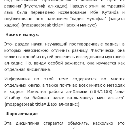
решения" (Мухталиф ал-хадис). Наряду с этим, на турецкий
язык была переведено исследование Ибн Кутайба и
опубликовано под названием "хадис мудафаa" (защита
хадиса). {mospagebreak title=Насих и мансух:}
Насих и мансух:
Это- раздел науки, изучающий противоречивые хадисы, в
которых невозможно отличить разницу. Фактически, она
является одной из путей решения в исследовании мухталиф
ал-хадис. Но, ввиду особой важности, она изучается как
отдельная дисциплина.
Информация по этой теме содержится во многих
отдельных книгах, а также почти во всех книгах о методах
в хадисе. Известна работа ал-Хазими (584/1188) "аль-
И‘тибар фи байанан насих ва-ль-мансух мин аль-аср".
{mospagebreak title=Шарх ал-хадис:}
Шарх ал-хадис:
Эта дисциплина старается объяснять, насколько это