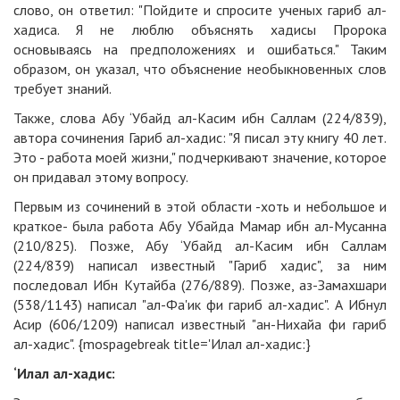
слово, он ответил: "Пойдите и спросите ученых гариб ал-
хадиса. Я не люблю объяснять хадисы Пророка
основываясь на предположениях и ошибaться." Таким
образом, он указал, что объяснение необыкновенных слов
требует знаний.
Также, слова Абу ‘Убайд ал-Касим ибн Саллам (224/839),
автора сочинения Гариб ал-хадис: "Я писал эту книгу 40 лет.
Это - работа моей жизни," подчеркивают значение, которое
он придавал этому вопросу.
Первым из сочинений в этой области -хоть и небольшое и
краткое- былa работа Абу Убайда Мамар ибн ал-Мусанна
(210/825). Позже, Абу ‘Убайд ал-Касим ибн Саллам
(224/839) написал известный "Гариб хадис", за ним
последовал Ибн Кутaйбa (276/889). Позже, аз-Замахшари
(538/1143) написал "ал-Фа'ик фи гариб ал-хадис". А Ибнул
Асир (606/1209) написал известный "ан-Нихайа фи гариб
ал-хадис". {mospagebreak title='Илал ал-хадис:}
‘Илал ал-хадис: