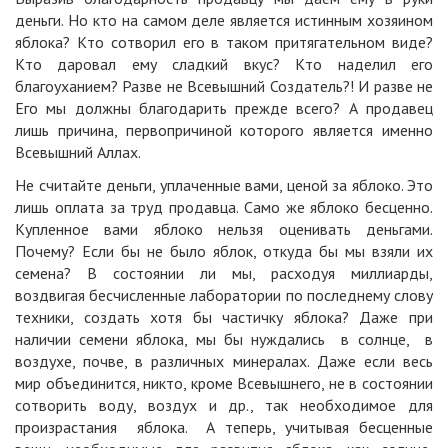
деньги. Но кто на самом деле является истинным хозяином
яблока? Кто сотворил его в таком притягательном виде?
Кто даровал ему сладкий вкус? Кто наделил его
благоуханием? Разве не Всевышний Создатель?! И разве не
Его мы должны благодарить прежде всего? А продавец
лишь причина, первопричиной которого является именно
Всевышний Аллах.
Не считайте деньги, уплаченные вами, ценой за яблоко. Это
лишь оплата за труд продавца. Само же яблоко бесценно.
Купленное вами яблоко нельзя оценивать деньгами.
Почему? Если бы не было яблок, откуда бы мы взяли их
семена? В состоянии ли мы, расходуя миллиарды,
воздвигая бесчисленные лаборатории по последнему слову
техники, создать хотя бы частичку яблока? Даже при
наличии семени яблока, мы бы нуждались в солнце, в
воздухе, почве, в различных минералах. Даже если весь
мир объединится, никто, кроме Всевышнего, не в состоянии
сотворить воду, воздух и др., так необходимое для
произрастания яблока. А теперь, учитывая бесценные