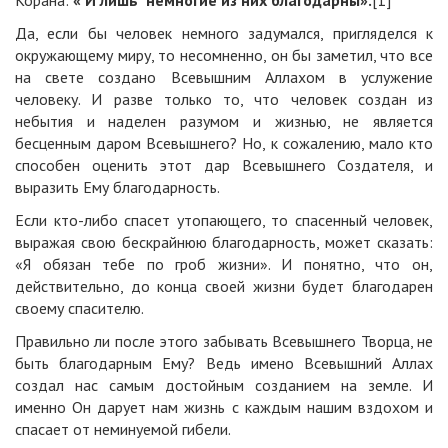
Корана:
« И лишь немногие из них
благодарны
».
[1]
Да, если бы человек немного задумался, пригляделся к
окружающему миру, то несомненно, он бы заметил, что все
на свете создано Всевышним Аллахом в услужение
человеку. И разве только то, что человек создан из
небытия и наделен разумом и жизнью, не является
бесценным даром Всевышнего? Но, к сожалению, мало кто
способен оценить этот дар Всевышнего Создателя, и
выразить Ему благодарность.
Если кто-либо спасет утопающего, то спасенный человек,
выражая свою бескрайнюю благодарность, может сказать:
«Я обязан тебе по гроб жизни». И понятно, что он,
действительно, до конца своей жизни будет благодарен
своему спасителю.
Правильно ли после этого забывать Всевышнего Творца, не
быть благодарным Ему? Ведь имено Всевышний Аллах
создал нас самым достойным созданием на земле. И
именно Он дарует нам жизнь с каждым нашим вздохом и
спасает от неминуемой гибели.