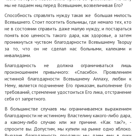
мы не падаем ниц перед Всевышним, возвеличивая Его?
Способность справлять нужду такая же большая милость
Всевышнего. Стоит посетить больницы, где немало тех, кто
не в состоянии справить даже малую нужду, и постараться
понять всю ценность такого дара, как здоровье, а затем
проникнуться чуством благодарности Всевышнему Творцу
за то, что он не сделал нас больными, калеками и
инвалидами.
Благодарность не должна ограничиваться лишь
произношением привычного: «Спасибо». Проявлением
истинной благодарности Всевышнему Аллаху, любви к
Нему, является подчинение Его приказам, выполнение Его
требований, стремление удостоиться Его лика, отстранение
себя от запретного.
В большинстве случаев мы ограничиваемся выражением
благодарности не истинному Властелину какого-либо дара,
а какому-либо случаю или же причине. «Как так?», -
спросите вы. Допустим, мы купили на рынке одно яблоко.
Выразив благодарность продавцу мы даем ему в руки