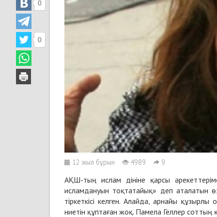
0
0
12 жыл бұрын
4989
9
АҚШ-тың ислам дініне қарсы әрекеттерім
исламдануын тоқтатайық» деп аталатын өзі
тіркеткісі келген. Алайда, арнайы құзырл
ниетін құптаған жоқ. Памела Геллер соттың 