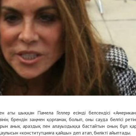
ен аты шыққан Памела Геллер есімді белсендісі «Америка
нің брендін заңмен қорғамақ болып, оны сауда белгісі реті
ы орын анық араздық пен алауыздыққа бастайтын оның бұл қа
қаулысын «конститутцияға қайшы» деп атап, билікті айыптады.