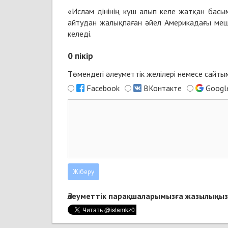
«Ислам дінінің күш алып келе жатқан басы
айтудан жалықпаған әйел Америкадағы меші
келеді.
0
пікір
Төмендегі әлеуметтік желілері немесе сайт
Facebook
ВКонтакте
Googl
Әлеуметтік парақшаларымызға жазылыңыз