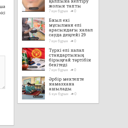
қалпына келтіру
жолын тапты
нша
7 күн бұрын
0
ісі
Биыл екі
мұсылман елі
арасындағы халал
сауда деңгейі 29
млрд доллардан
7 күн бұрын
0
асады
Түркі елі халал
стандартының
бірыңғай тәртібін
бекітеді
7 күн бұрын
0
Әрбір мектепте
намазхана
ашылады
6 күн бұрын
0