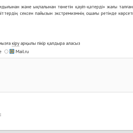
мдығынан және ықпалынан төнетін қауіп-қатерді» жағы талға
ттердің сексен пайызын экстремизмнің ошағы ретінде көрсетк
ымызға
кіру
арқылы пікір қалдыра аласыз
e
Mail.ru
: