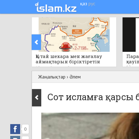
қаз
рус
Қытай шекара мен жағалау
Пара
аймақтарын біріктіретін
қауі
бірегей стратегиялық жобаны
12 саға
12 сағат бұрын
0
қолға алады
Жаңалықтар
›
Әлем
Сот исламға қарсы 
0