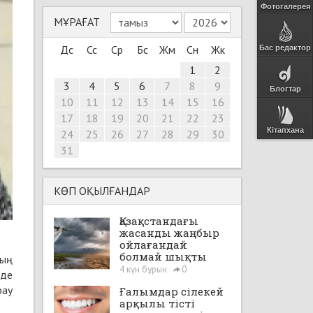
Фотогалерея
МҰРАҒАТ
Дс
Сс
Ср
Бс
Жм
Сн
Жк
Бас редактор
1
2
3
4
5
6
7
8
9
Блогтар
10
11
12
13
14
15
16
17
18
19
20
21
22
23
Кітапхана
24
25
26
27
28
29
30
31
КӨП ОҚЫЛҒАНДАР
Қазақстандағы
жасанды жаңбыр
ойлағандай
болмай шықты
ның
4 күн бұрын
0
нде
рау
Ғалымдар сілекей
арқылы тісті