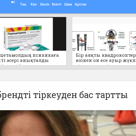
Таң
Күн
Бесін
Екінті
Шам
Құптан
цетамолдың психикаға
Бір аяқты квадрокоптер
пті әсері анықталды
өзінен он есе ауыр жүк
секіре алады (видео)
т бұрын
0
12 сағат бұрын
0
брендті тіркеуден бас тартты