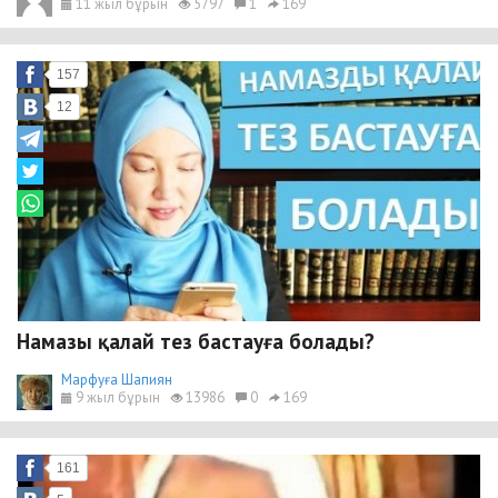
11 жыл бұрын
5797
1
169
157
12
Намазы қалай тез бастауға болады?
Марфуға Шапиян
9 жыл бұрын
13986
0
169
161