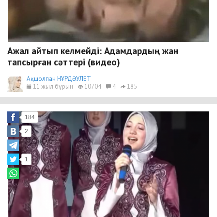
Ажал айтып келмейді: Адамдардың жан
тапсырған сәттері (видео)
Ақшолпан НҰРДӘУЛЕТ
11 жыл бұрын
10704
4
185
184
2
1