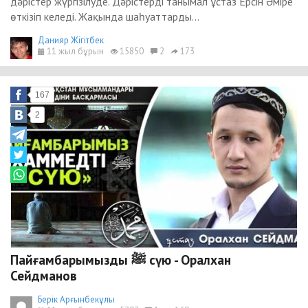
дәрістер жүргізілуде. Дәрістерді танымал ұстаз Ерсін Әміре
өткізіп келеді. Жақында шаһуаттарды...
Данияр Жігітбек
11 жыл бұрын
15850
2
173
167
2
Пайғамбарымызды ﷺ сүю - Оралхан
Сейдманов
Берік Арғынбекұлы