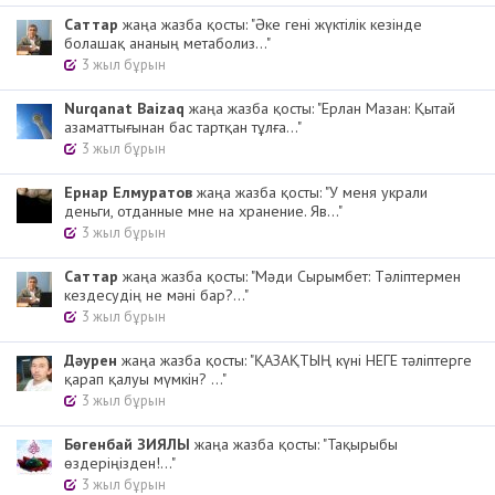
Cаттар
жаңа жазба қосты: "Әке гені жүктілік кезінде
болашақ ананың метаболиз..."
3 жыл бұрын
Nurqanat Baizaq
жаңа жазба қосты: "Ерлан Мазан: Қытай
азаматтығынан бас тартқан тұлға..."
3 жыл бұрын
Ернар Елмуратов
жаңа жазба қосты: "У меня украли
деньги, отданные мне на хранение. Яв..."
3 жыл бұрын
Cаттар
жаңа жазба қосты: "Мәди Сырымбет: Тәліптермен
кездесудің не мәні бар?..."
3 жыл бұрын
Дәурен
жаңа жазба қосты: "ҚАЗАҚТЫҢ күні НЕГЕ тәліптерге
қарап қалуы мүмкін? ..."
3 жыл бұрын
Бөгенбай ЗИЯЛЫ
жаңа жазба қосты: "Тақырыбы
өздеріңізден!..."
3 жыл бұрын