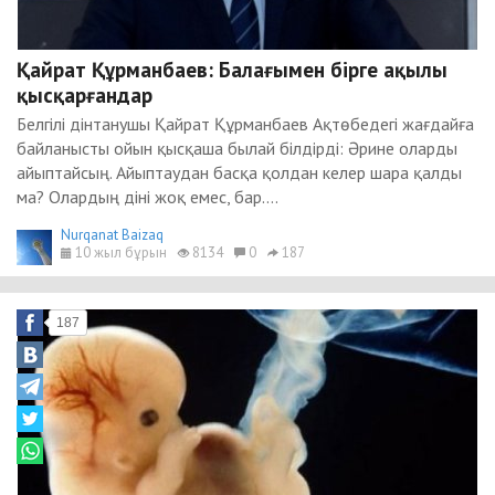
Қайрат Құрманбаев: Балағымен бірге ақылы
қысқарғандар
Белгілі дінтанушы Қайрат Құрманбаев Ақтөбедегі жағдайға
байланысты ойын қысқаша былай білдірді: Әрине оларды
айыптайсың. Айыптаудан басқа қолдан келер шара қалды
ма? Олардың діні жоқ емес, бар....
Nurqanat Baizaq
10 жыл бұрын
8134
0
187
187