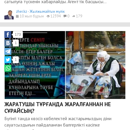
cатылуға түскенін хабарлайды. Агенттік басшысы...
zher.kz - Жылжымайтын мүлік
10 жыл бұрын
12394
0
179
173
1
1
ЖАРАТУШЫ ТҰРҒАНДА ЖАРАЛҒАННАН НЕ
СҰРАЙСЫҢ?
Бүгінгі таңда көзсіз көбелектей жастарымыздың діни
сауатсыздығын пайдаланған балгерлікті кәсіпке