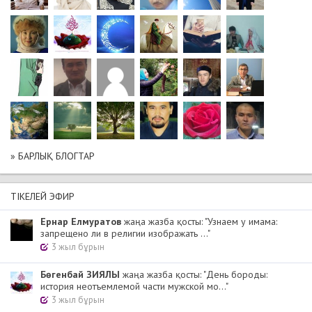
» БАРЛЫҚ БЛОГТАР
ТІКЕЛЕЙ ЭФИР
Ернар Елмуратов
жаңа жазба қосты: "Узнаем у имама:
запрещено ли в религии изображать ..."
3 жыл бұрын
Бөгенбай ЗИЯЛЫ
жаңа жазба қосты: "День бороды:
история неотъемлемой части мужской мо..."
3 жыл бұрын