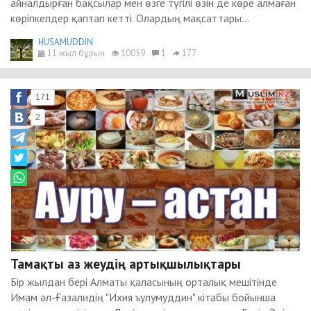
айналдырған бақсылар мен өзге түгілі өзін де көре алмаған
көріпкелдер қаптап кетті. Олардың мақсаттары...
HUSAMUDDIN
11 жыл бұрын
10059
1
177
171
2
Тамақты аз жеудің артықшылықтары
Бір жылдан бері Алматы қаласының орталық мешітінде
Имам әл-Ғазалидің "Ихия ъулумуддин" кітабы бойынша