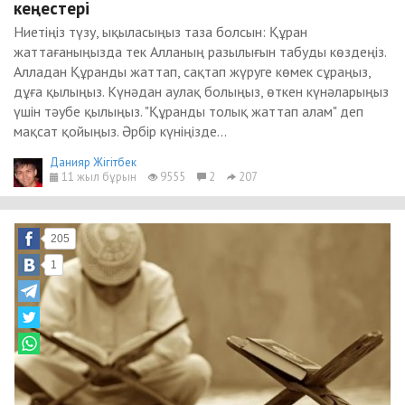
кеңестері
Ниетіңіз түзу, ықыласыңыз таза болсын: Құран
жаттағаныңызда тек Алланың разылығын табуды көздеңіз.
Алладан Құранды жаттап, сақтап жүруге көмек сұраңыз,
дұға қылыңыз. Күнәдан аулақ болыңыз, өткен күнәларыңыз
үшін тәубе қылыңыз. "Құранды толық жаттап алам" деп
мақсат қойыңыз. Әрбір күніңізде...
Данияр Жігітбек
11 жыл бұрын
9555
2
207
205
1