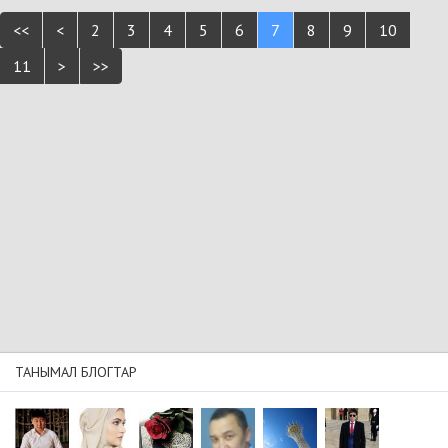
<<
<
2
3
4
5
6
7
8
9
10
11
>
>>
ТАНЫМАЛ БЛОГТАР