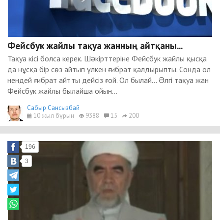
Фейсбук жайлы тақуа жанның айтқаны...
Тақуа кісі болса керек. Шəкірттеріне Фейсбук жайлы қысқа
да нұсқа бір сөз айтып үлкен ғибрат қалдырыпты. Сонда ол
нендей ғибрат айтты дейсіз ғой. Ол былай... Əлгі тақуа жан
Фейсбук жайлы былайша ойын...
Сабыр Сансызбай
10 жыл бұрын
9388
15
200
196
3