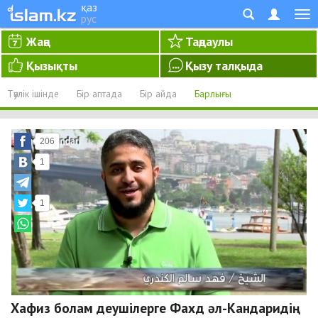
қаз
рус
Жаңа
Таңдаулы
Қызықты
Қызу талқыда
Тәулік ішінде
Бір аптада
Бір айда
Барлығы
206
1
1
Хафиз болам деушілерге Фахд әл-Кандаридің