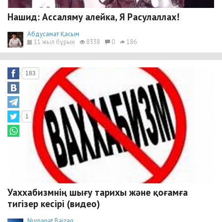
Нашид: Ассаляму алейка, Я Расулаллах!
Абдусамат Қасым
11 жыл бұрын
8338
0
186
183
1
Уаххабизмнің шығу тарихы және қоғамға
тигізер кесірі (видео)
Nurqanat Baizaq