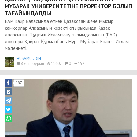
МҮБАРАК УНИВЕРСИТЕТІНЕ ПРОРЕКТОР БОЛЫП
ТАҒАЙЫНДАЛДЫ
ЕАР Каир қаласында өткен Қазақстан және Мысыр
қамқорлар Алқасының кезекті отырысында Қазақ
даласының Тұңғыш Исламтану ғылымдарының (PhD)
докторы Қайрат Құрманбаев Нұр - Мүбарак Египет Ислам
мәдениеті...
HUSAMUDDIN
8 жыл бұрын
11602
0
192
187