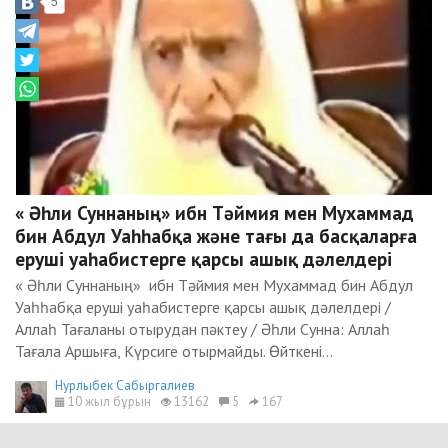
5
« Әһли Суннаның» ибн Тәймия мен Мухаммад
бин Абдул Уаһһабқа және тағы да басқаларға
еруші уаһабистерге қарсы ашық дәлелдері
« Әһли Суннаның» ибн Тәймия мен Мухаммад бин Абдул
Уаһһабқа еруші уаһабистерге қарсы ашық дәлелдері /
Аллаһ Тағаланы отырудан пәктеу / Әһли Сунна: Аллаһ
Тағала Аршыға, Күрсиге отырмайды. Өйткені...
Нурлыбек Сабыргалиев
10 жыл бұрын
13162
5
167