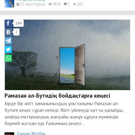
11 жыл бұрын
5836
1
185
184
1
Рамазан әл-Бутидің бойдақтарға кеңесі
Бірде бір жігіт заманымыздың ұлы ғалымы Рамазан әл-
Бутиге кеңес сұрап келеді. Жігіт үйленуді қатты қалайды,
алайда материалдық жағдайы жанұя құруға мүмкіндік
бермей жатқан еді. Ғалымның кеңесі...
Данияр Жігітбек