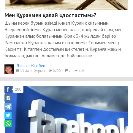
Мен Құранмен қалай «достастым»?
Шыны керек бұрын өзімді қинап Құран оқитынмын.
Әсерленбейтінмін. Құран менен алыс, дәлірек айтсам, мен
Құраннан алыс болатынмын. Бірақ 3-4 жылдан бері әр
Рамазанда Құранды хатым етіп келемін. Сонымен менің
Қасиетті Кітаппен достығым шектелетін. Құранға жақын
болмағандықтан, Алламен де байланысым...
Данияр Жігітбек
11 жыл бұрын
6255
2
207
200