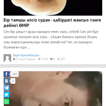
Бір тамшы әлсіз судан - қабірдегі жансыз тәнге
дейінгі ӨМІР
Сен бір уақыттарда ешнәрсе емес едің, себебі Сен әлі бұл
дүниеде мүлдем жоқ едің... «Адам баласы әуелде Біздің
оны жаратқанымызды есіне алмай ма? Ал, ол ешнәрсе
болмаған еді»....
Берік Арғынбекұлы
11 жыл бұрын
7114
0
187
182
3