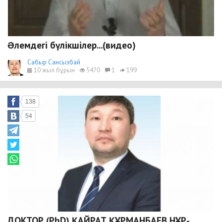
Əлемдегі бүлікшілер...(видео)
Сабыр Сансызбай
10 жыл бұрын
5470
1
199
138
54
ДОКТОР (PhD) ҚАЙРАТ ҚҰРМАНБАЕВ НҰР-