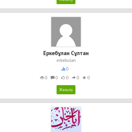
Еркебұлан Сұлтан
erkebulan
0
0
0
0
0
0