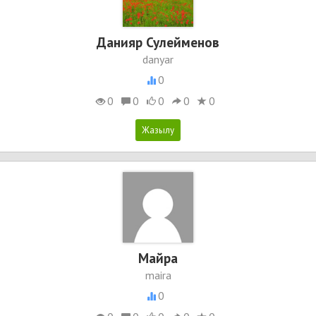
Данияр Сулейменов
danyar
0
0
0
0
0
0
Майра
maira
0