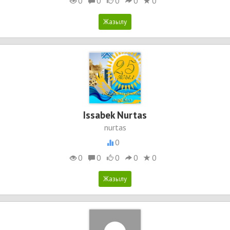
0
0
0
0
0
Issabek Nurtas
nurtas
0
0
0
0
0
0