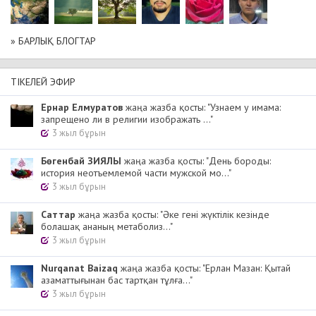
» БАРЛЫҚ БЛОГТАР
ТІКЕЛЕЙ ЭФИР
Ернар Елмуратов
жаңа жазба қосты: "Узнаем у имама:
запрещено ли в религии изображать ..."
3 жыл бұрын
Бөгенбай ЗИЯЛЫ
жаңа жазба қосты: "День бороды:
история неотъемлемой части мужской мо..."
3 жыл бұрын
Cаттар
жаңа жазба қосты: "Әке гені жүктілік кезінде
болашақ ананың метаболиз..."
3 жыл бұрын
Nurqanat Baizaq
жаңа жазба қосты: "Ерлан Мазан: Қытай
азаматтығынан бас тартқан тұлға..."
3 жыл бұрын