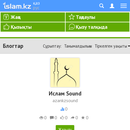
қаз
рус
Жаңа
Таңдаулы
Қызықты
Қызу талқыда
Блогтар
Сұрыптау:
Танымалдылығы
Тіркелген уақыты
Ислам Sound
azankzsound
0
0
0
0
0
0