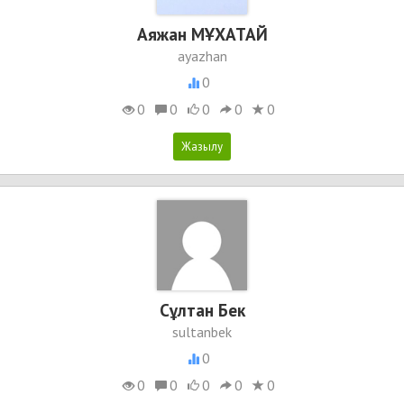
Аяжан МҰХАТАЙ
ayazhan
0
0
0
0
0
0
Сұлтан Бек
sultanbek
0
0
0
0
0
0