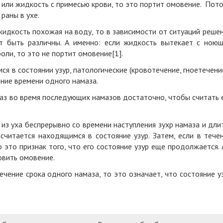
й или жидкость с примесью крови, то это портит омовение. Пот
раны в ухе.
 жидкость похожая на воду, то в зависимости от ситуаций реше
т быть различны. А именно: если жидкость вытекает с ною
оли, то это не портит омовение[1].
я в состоянии узур, патологические (кровотечение, гноетечени
ние времени одного намаза.
раз во время последующих намазов достаточно, чтобы считать 
 из уха беспрерывно со времени наступления зухр намаза и дли
считается находящимся в состояние узур. Затем, если в тече
о это признак того, что его состояние узур еще продолжается. 
овить омовение.
ечение срока одного намаза, то это означает, что состояние у