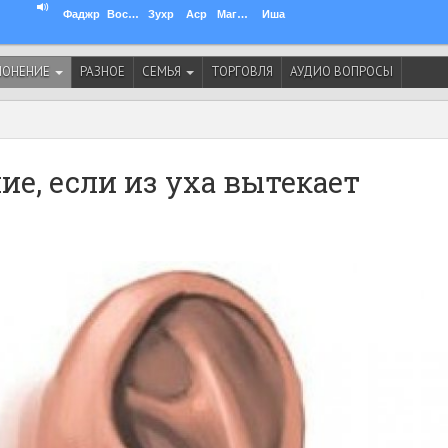
Фаджр
Восход
Зухр
Аср
Магриб
Иша
ЛОНЕНИЕ
РАЗНОЕ
СЕМЬЯ
ТОРГОВЛЯ
АУДИО ВОПРОСЫ
ие, если из уха вытекает