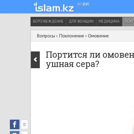
қаз
рус
ВЕРОУБЕЖДЕНИЕ
ДЛЯ ЖЕНЩИН
МЕДИЦИНА
ПОК
Вопросы
›
Поклонение
›
Омовение
Портится ли омовен
ушная сера?
0