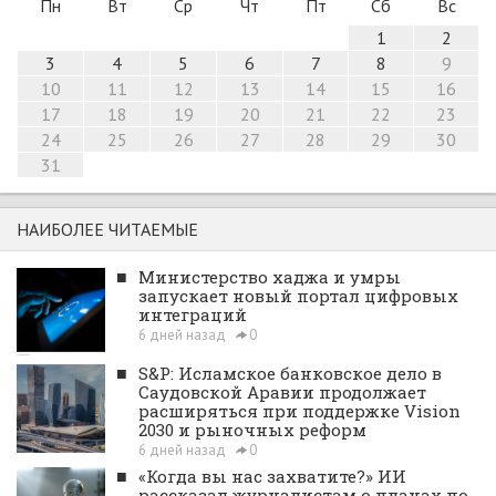
Пн
Вт
Ср
Чт
Пт
Сб
Вс
1
2
3
4
5
6
7
8
9
10
11
12
13
14
15
16
17
18
19
20
21
22
23
24
25
26
27
28
29
30
31
НАИБОЛЕЕ ЧИТАЕМЫЕ
■
Министерство хаджа и умры
запускает новый портал цифровых
интеграций
6 дней назад
0
■
S&P: Исламское банковское дело в
Саудовской Аравии продолжает
расширяться при поддержке Vision
2030 и рыночных реформ
6 дней назад
0
■
«Когда вы нас захватите?» ИИ
рассказал журналистам о планах по