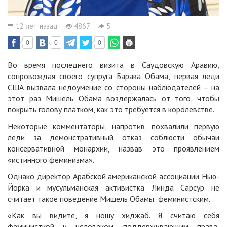
12 лет назад
4867
5
0
0
0
Во время последнего визита в Саудовскую Аравию,
сопровождая своего супруга Барака Обама, первая леди
США вызвала недоумение со стороны наблюдателей – на
этот раз Мишель Обама воздержалась от того, чтобы
покрыть голову платком, как это требуется в королевстве.
Некоторые комментаторы, напротив, похвалили первую
леди за демонстративный отказ соблюсти обычаи
консервативной монархии, назвав это проявлением
«истинного феминизма».
Однако директор Арабской американской ассоциации Нью-
Йорка и мусульманская активистка Линда Сарсур не
считает такое поведение Мишель Обамы феминистским.
«Как вы видите, я ношу хиджаб. Я считаю себя
феминисткой и человеком, поддерживающим права,