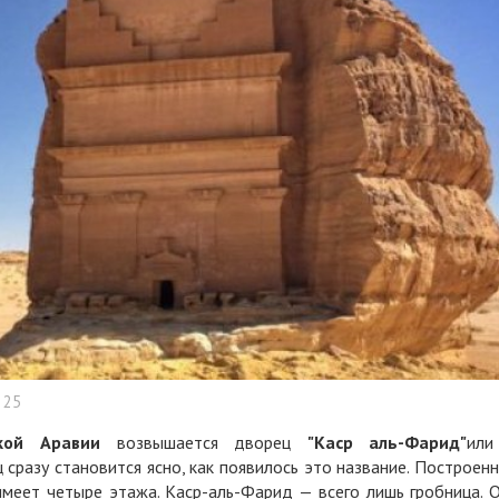
25
кой Аравии
возвышается дворец
"Каср аль-Фарид"
или
ц сразу становится ясно, как появилось это название. Построен
меет четыре этажа. Каср-аль-Фарид — всего лишь гробница. 