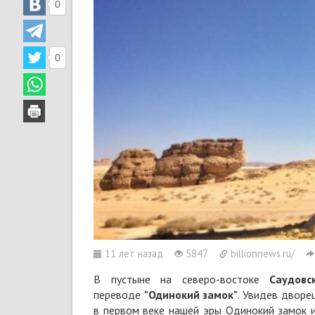
0
0
11 лет назад
5847
billionnews.ru/
В пустыне на северо-востоке
Саудовс
переводе
"Одинокий замок"
. Увидев дворе
в первом веке нашей эры Одинокий замок и