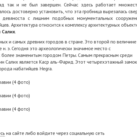
ад так и не был завершен. Сейчас здесь работает множес
алось достоверно установить, что эта гробница вырезалась све
 девяноста с лишним подобных монументальных сооружен
йцев. Архитектура относится к комплексу архитектурных объект
 Салих
.
ых и самых древних городов в стране. Это второй по величине
 н. э. Сегодня это археологически значимое место с
с более знаменитым городом Петры. Самым прекрасным среди
ин Салих является Каср аль-Фарид. Этот четырехэтажный замок
орода набатийцев Hegra.
есь
на сайте либо войдите через социальную сеть