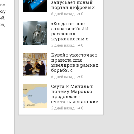
запускает новый
тво
портал цифровых
рху
интеграций
6 дней назад
0
ий,
«Когда вы нас
ов,
захватите?» ИИ
рассказал
журналистам о
планах по
5 дней назад
0
покорению мира в
большом интервью
Кувейт ужесточает
с ChatGPT
правила для
ювелиров в рамках
борьбы с
отмыванием денег
6 дней назад
0
Сеута и Мелилья:
почему Марокко
продолжает
считать испанские
анклавы своими
5 дней назад
0
территориями