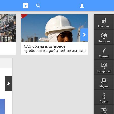
Главная
Новости
ОАЭ объявили новое
Мгнове
требование рабочей визы для
тигр в
ными
африканской страны,
дикую 
16 часов назад
0
16 часов 
Статьи
публиковав важные детали
Вопросы
Медиа
Аудио