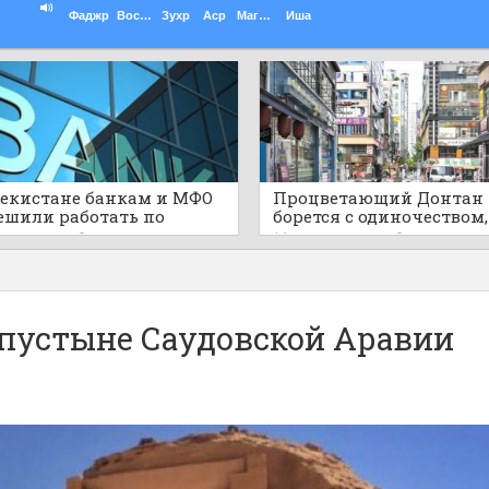
Фаджр
Восход
Зухр
Аср
Магриб
Иша
бекистане банкам и МФО
Процветающий Донтан
ешили работать по
борется с одиночеством,
ам шариата
пустыми развлекатель
ов назад
0
16 часов назад
0
районами
 пустыне Саудовской Аравии