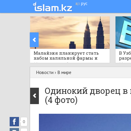
қаз
рус
Малайзия планирует стать
В Уз
хабом халяльной фармы и
разр
здравоохранения АСЕАН
норм
16 часов назад
0
16 час
Новости
›
В мире
Одинокий дворец в
(4 фото)
0