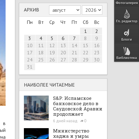
Фотогалерея
АРХИВ
Пн
Вт
Ср
Чт
Пт
Сб
Вс
Гл. редактор
1
2
3
4
5
6
7
8
9
Блоги
10
11
12
13
14
15
16
17
18
19
20
21
22
23
Библиотека
24
25
26
27
28
29
30
31
НАИБОЛЕЕ ЧИТАЕМЫЕ
S&P: Исламское
банковское дело в
Саудовской Аравии
продолжает
расширяться при
6 дней назад
0
 в
поддержке Vision
2030 и рыночных
ный
Министерство
реформ
хаджа и умры
Она